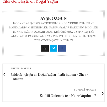
Cildi Gençleştiren Doğal Yağlar
AYŞE ÖZGÜN
MODA VE ALIŞVERIŞ KATEGORILERINDE TREND STILLER VE
MARKALARDAKI INDIRIMLER, KAMPANYALAR HAKKINDA BILGILER
SUNAR. SAĞLIK UZMANI OLAN EDITÖRÜMÜZ UZMANLAŞTIĞI
ALANLARDA FARKINDALIK YARATMAYI HEDEFLIYOR. İLETIŞIM:
AYSE.OZGUN@AYSHA.COM.TR
ÖNCEKI MAKALE
Cildi Gençleştiren Doğal Yağlar: Tatlı Badem - Shea -
Tamanu
SONRAKI MAKALE
Selüliti Önlemek İçin Neler Yapılmalı?