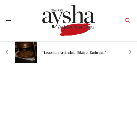
“Lezzetin Ardındaki Hikâye: Kadırgalı”