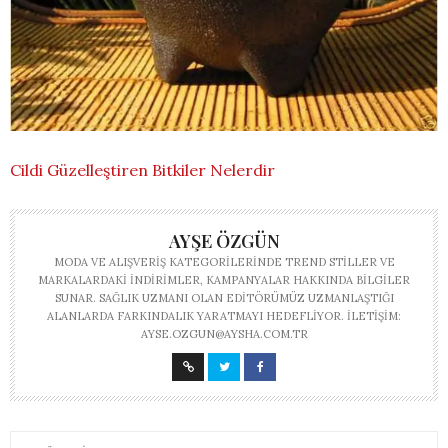
Cildi Güzelleştiren Bitkiler Nelerdir
AYŞE ÖZGÜN
MODA VE ALIŞVERIŞ KATEGORILERINDE TREND STILLER VE
MARKALARDAKI INDIRIMLER, KAMPANYALAR HAKKINDA BILGILER
SUNAR. SAĞLIK UZMANI OLAN EDITÖRÜMÜZ UZMANLAŞTIĞI
ALANLARDA FARKINDALIK YARATMAYI HEDEFLIYOR. İLETIŞIM:
AYSE.OZGUN@AYSHA.COM.TR