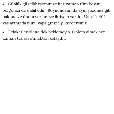
Günlük güzellik işleminize her zaman tüm boyun
bölgenizi de dahil edin. Boynunuzun da aynı yüzünüz gibi
bakıma ve önem verilmeye ihtiyacı vardır. Üstelik 40’lı
yaşlarınızda bunu yaptığınıza şükredersiniz.
Felaketler olana dek beklemeyin. Önlem almak her
zaman tedavi etmekten kolaydır.
Süngerleri, yüz bezlerini, fırçaları ve kullandığınız
tüm gereçleri temiz tutun.
Cildinize daima nazik davranın. Sertçe ovalamayın,
sıkıştırmayın ve çekiştirmeyin.
Cildinize sert gelebilecek şekilde buhar banyosu
yapmak yerine, birkaç damla nane veya lavanta gibi
canlandırıcı bitki yağları, damlatılmış ve sıcak suyla
ıslatılmış bir havluyu yüzünüze kapatarak bir iki dakika
boyunca derin derin soluyun.
Kendi kendinize cilt bakımı yapmak veya maske