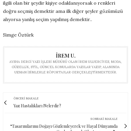
ilgili olan bir şeydir kişiye odaklanıyorsak o renkleri
doğru seçmiş demektir ama ilk diğer şeyler gözümüzü
alıyorsa yanlış seçim yapılmış demektir..
Simge Öztürk
İREM U.
AYSHA DERGI YAZI İŞLERI MÜDÜRÜ OLAN İREM ULUERCIYES, MODA,
GÜZELLIK, STIL, GÜNCEL KONULARDA YAZILAR YAZIP, ALANINDA
UZMAN ISIMLERLE RÖPORTAJLAR GERÇEKLEŞTIRMEKTEDIR.
ÖNCEKI MAKALE
Yaz Hastalıkları Nelerdir?
SONRAKI MAKALE
“Tasarımlarımı Doğayı Gözlemleyerek ve Hayal Dünyamda