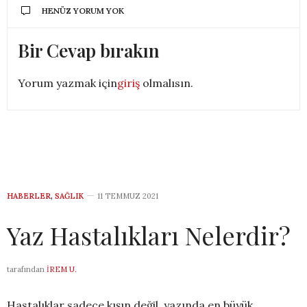
HENÜZ YORUM YOK
Bir Cevap bırakın
Yorum yazmak için
giriş
olmalısın.
HABERLER
,
SAĞLIK
11 TEMMUZ 2021
Yaz Hastalıkları Nelerdir?
tarafından
İREM U.
Hastalıklar sadece kışın değil, yazında en büyük