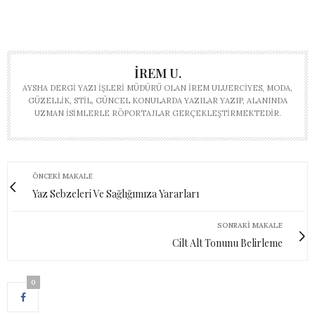
İREM U.
AYSHA DERGI YAZI İŞLERI MÜDÜRÜ OLAN İREM ULUERCIYES, MODA,
GÜZELLIK, STIL, GÜNCEL KONULARDA YAZILAR YAZIP, ALANINDA
UZMAN ISIMLERLE RÖPORTAJLAR GERÇEKLEŞTIRMEKTEDIR.
ÖNCEKI MAKALE
Yaz Sebzeleri Ve Sağlığımıza Yararları
SONRAKI MAKALE
Cilt Alt Tonunu Belirleme
0