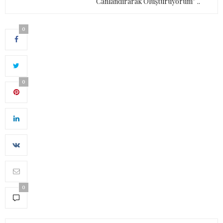
Canlandırarak Oluşturuyorum” ..
0
0
0