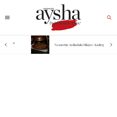
“Lezzetin Ardındaki Hikâye: Kadırgalı”