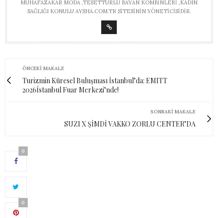
MUHAFAZAKAR MODA ,TESETTÜRLÜ BAYAN KOMBINLERI ,KADIN
SAĞLIĞI KONULU AYSHA.COM.TR SITESININ YÖNETICISIDIR.
ÖNCEKI MAKALE
Turizmin Küresel Buluşması İstanbul’da: EMITT
2026İstanbul Fuar Merkezi’nde!
SONRAKI MAKALE
SUZI X ŞİMDİ VAKKO ZORLU CENTER’DA
0
0