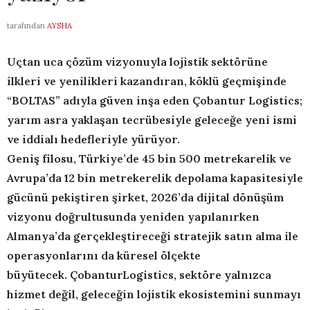
tarafından
AYSHA
Uçtan uca çözüm vizyonuyla lojistik sektörüne
ilkleri ve yenilikleri kazandıran, köklü geçmişinde
“BOLTAS” adıyla güven inşa eden
Çoban
tur
Logistics
;
yarım asra yaklaşan tecrübesiyle geleceğe yeni ismi
ve iddialı hedefleriyle yürüyor.
Geniş
filosu
,
Türkiye’de
45 bin 500 metrekarelik
ve
Avrupa’da 12 bin
metrekerelik
depolama kapasitesiyle
gücünü pekiştiren şirket, 2026’da dijital dönüşüm
vizyonu doğrultusunda yeniden yapılanırken
Almanya’da gerçekleştireceği stratejik satın alma ile
operasyonlarını
da
küresel ölçekte
büyütecek.
Çoban
tur
Logistics
,
sektöre yalnızca
hizmet değil, geleceğin lojistik ekosistemini sunmayı