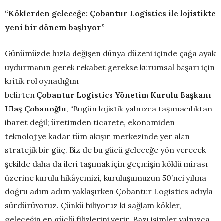
“
Köklerden geleceğe:
Çoban
tur
Logistics
ile lojistikte
yeni bir dönem başlıyor
”
Günümüzde hızla değişen dünya düzeni içinde çağa ayak
uydurmanın gerek rekabet gerekse kurumsal başarı için
kritik rol oynadığını
belirten
Çoban
tur
Lo
gistics
Yönetim Kurulu Başkanı
Ulaş Çobanoğlu
, “Bugün lojistik yalnızca taşımacılıktan
ibaret değil; üretimden ticarete, ekonomiden
teknolojiye kadar tüm akışın merkezinde yer alan
stratejik bir güç. Biz de bu gücü geleceğe yön verecek
şekilde daha da ileri taşımak için geçmişin köklü mirası
üzerine kurulu hikâyemizi, kuruluşumuzun 50’nci yılına
doğru adım adım yaklaşırken Çobantur Logistics adıyla
sürdürüyoruz. Çünkü biliyoruz ki sağlam kökler,
geleceğin en güçlü filizlerini verir. Bazı isimler yalnızca