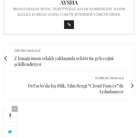
AYSHA
MUHAFAZAKAR MODA ,TESETTÜRLÜ BAYAN KOMBINLERI ,KADIN
SAĞLIĞI KONULU AYSHA.COM.TR SITESININ YÖNETICISIDIR.
ÖNCEKI MAKALE
Z kuşağı insan odaklı yaklaşımla sektörün geleceğini
şekillendiriyor
SONRAKI MAKALE
DeFacto'da Kış Stili, Yılın Rengi “Cloud Dancer” ile
Aydınlanıyor
0