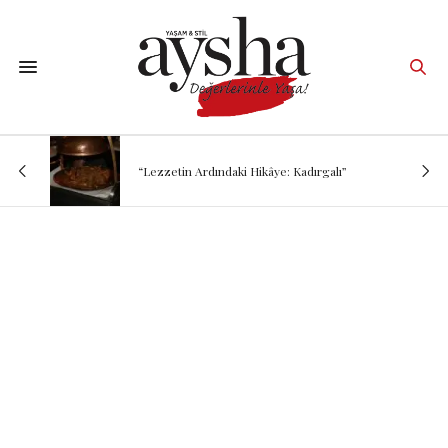
“Lezzetin Ardındaki Hikâye: Kadırgalı”