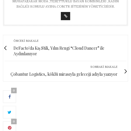
MUHAFAZAKAR MODA ,TESETTÜRLÜ BAYAN KOMBINLERI ,KADIN
SAĞLIĞI KONULU AYSHA.COM.TR SITESININ YÖNETICISIDIR.
ÖNCEKI MAKALE
DeFacto'da Kış Stili, Yılın Rengi “Cloud Dancer” ile
Aydınlanıyor
SONRAKI MAKALE
Çobantur Logistics, köklü mirasıyla geleceği adıyla yazıyor
0
0