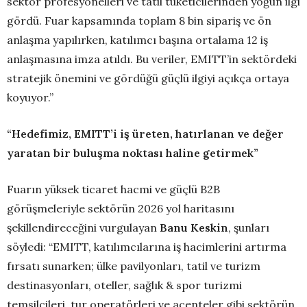
sektör profesyonelleri ve tatil tüketicilerinden yoğun ilgi
gördü. Fuar kapsamında toplam 8 bin sipariş ve ön
anlaşma yapılırken, katılımcı başına ortalama 12 iş
anlaşmasına imza atıldı. Bu veriler, EMITT’in sektördeki
stratejik önemini ve gördüğü güçlü ilgiyi açıkça ortaya
koyuyor.”
“
Hedefimiz, EMITT’i iş üreten, hatırlanan ve değer
yaratan bir buluşma noktası haline getirmek
”
Fuarın yüksek ticaret hacmi ve güçlü B2B
görüşmeleriyle sektörün 2026 yol haritasını
şekillendireceğini vurgulayan
Banu Keskin
, şunları
söyledi: “EMITT, katılımcılarına iş hacimlerini artırma
fırsatı sunarken; ülke pavilyonları, tatil ve turizm
destinasyonları, oteller, sağlık & spor turizmi
temsilcileri, tur operatörleri ve acenteler gibi sektörün