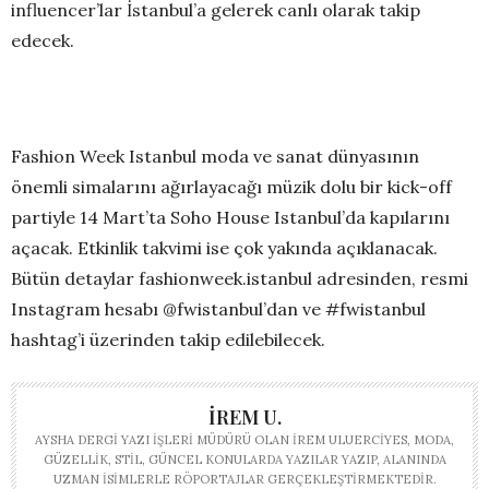
influencer’lar İstanbul’a gelerek canlı olarak takip
edecek.
Fashion Week Istanbul moda ve sanat dünyasının
önemli simalarını ağırlayacağı müzik dolu bir kick-off
partiyle 14 Mart’ta Soho House Istanbul’da kapılarını
açacak. Etkinlik takvimi ise çok yakında açıklanacak.
Bütün detaylar fashionweek.istanbul adresinden, resmi
Instagram hesabı @fwistanbul’dan ve #fwistanbul
hashtag’i üzerinden takip edilebilecek.
İREM U.
AYSHA DERGI YAZI İŞLERI MÜDÜRÜ OLAN İREM ULUERCIYES, MODA,
GÜZELLIK, STIL, GÜNCEL KONULARDA YAZILAR YAZIP, ALANINDA
UZMAN ISIMLERLE RÖPORTAJLAR GERÇEKLEŞTIRMEKTEDIR.