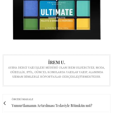
İREM U.
AYSHA DERGI YAZI İŞLERI MÜDÜRÜ OLAN İREM ULUERCIYES, MODA,
GÜZELLIK, STIL, GÜNCEL KONULARDA YAZILAR YAZIP, ALANINDA
UZMAN ISIMLERLE RÖPORTAJLAR GERÇEKLEŞTIRMEKTEDIR.
ÖNCEKI MAKALE
Yumurtlamanın Artırılması Tedaviyle Mümkün mü?