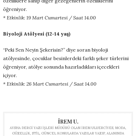
özelliklere sahip diğer gezegenlerin özelliklerini
öğreniyor.
* Etkinlik: 19 Mart Cumartesi / Saat 14.00
Biyoloji Atölyesi (12-14 yaş)
“Peki Sen Neyin Şekerisin?” diye soran biyoloji
atölyesinde, çocuklar besinlerdeki farklı şeker türlerini
öğreniyor, atölye sonunda hazırladıkları içecekleri
içiyor.
* Etkinlik: 26 Mart Cumartesi / Saat 14.00
İREM U.
AYSHA DERGI YAZI İŞLERI MÜDÜRÜ OLAN İREM ULUERCIYES, MODA,
GÜZELLIK, STIL, GÜNCEL KONULARDA YAZILAR YAZIP, ALANINDA