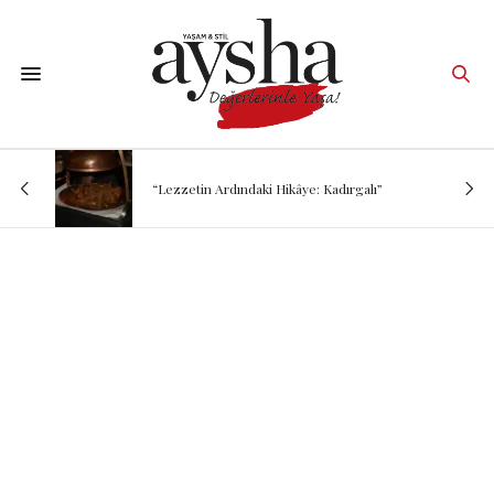
“Lezzetin Ardındaki Hikâye: Kadırgalı”