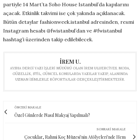
partiyle 14 Mart’ta Soho House Istanbul’da kapılarını
açacak. Etkinlik takvimi ise çok yakında açıklanacak.
Bütün detaylar fashionweek.istanbul adresinden, resmi
Instagram hesabı @fwistanbul’dan ve #fwistanbul
hashtag’i üzerinden takip edilebilecek.
İREM U.
AYSHA DERGI YAZI İŞLERI MÜDÜRÜ OLAN İREM ULUERCIYES, MODA,
GÜZELLIK, STIL, GÜNCEL KONULARDA YAZILAR YAZIP, ALANINDA
UZMAN ISIMLERLE RÖPORTAJLAR GERÇEKLEŞTIRMEKTEDIR.
ÖNCEKI MAKALE
Özel Günlerde Nasıl Makyaj Yapılmalı?
SONRAKI MAKALE
Çocuklar, Rahmi Koç Müzesi'nin Atölyeleri'nde Hem