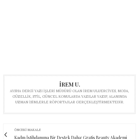
İREM U.
AYSHA DERGI YAZI İŞLERI MÜDÜRÜ OLAN İREM ULUERCIYES, MODA,
GÜZELLIK, STIL, GÜNCEL KONULARDA YAZILAR YAZIP, ALANINDA
UZMAN ISIMLERLE RÖPORTAJLAR GERÇEKLEŞTIRMEKTEDIR.
ÖNCEKI MAKALE
Kadın İstihdamına Bir Destek Daha; Gratis Beauty Akademi