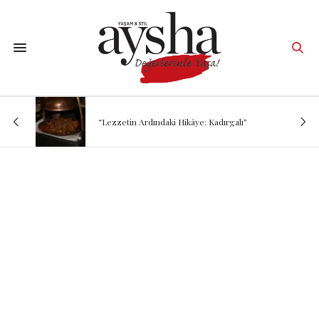
“Lezzetin Ardındaki Hikâye: Kadırgalı”