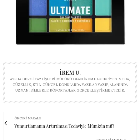
İREM U.
AYSHA DERGI YAZI İŞLERI MÜDÜRÜ OLAN İREM ULUERCIYES, MODA,
GÜZELLIK, STIL, GÜNCEL KONULARDA YAZILAR YAZIP, ALANINDA
UZMAN ISIMLERLE RÖPORTAJLAR GERÇEKLEŞTIRMEKTEDIR.
ÖNCEKI MAKALE
Yumurtlamanın Artırılması Tedaviyle Mümkün mü?