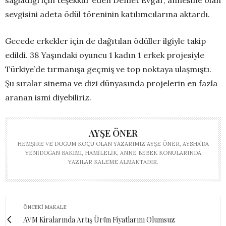
sağladığı için teşekkür eden Demet Evgar, annesine olan
sevgisini adeta ödül töreninin katılımcılarına aktardı.
Gecede erkekler için de dağıtılan ödüller ilgiyle takip
edildi. 38 Yaşındaki oyuncu 1 kadın 1 erkek projesiyle
Türkiye’de tırmanışa geçmiş ve top noktaya ulaşmıştı.
Şu sıralar sinema ve dizi dünyasında projelerin en fazla
aranan ismi diyebiliriz.
AYŞE ÖNER
HEMŞIRE VE DOĞUM KOÇU OLAN YAZARIMIZ AYŞE ÖNER, AYSHA’DA
YENIDOĞAN BAKIMI, HAMILELIK, ANNE BEBEK KONULARINDA
YAZILAR KALEME ALMAKTADIR.
ÖNCEKI MAKALE
AVM Kiralarında Artış Ürün Fiyatlarını Olumsuz