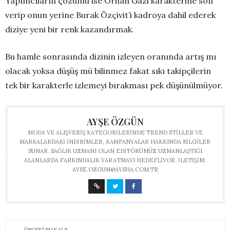
Yapımcıların çözümü ise Orhan Gazi karakterine son
verip onun yerine Burak Özçivit’i kadroya dahil ederek
diziye yeni bir renk kazandırmak.
Bu hamle sonrasında dizinin izleyen oranında artış mı
olacak yoksa düşüş mü bilinmez fakat sıkı takipçilerin
tek bir karakterle izlemeyi bırakması pek düşünülmüyor.
AYŞE ÖZGÜN
MODA VE ALIŞVERIŞ KATEGORILERINDE TREND STILLER VE
MARKALARDAKI INDIRIMLER, KAMPANYALAR HAKKINDA BILGILER
SUNAR. SAĞLIK UZMANI OLAN EDITÖRÜMÜZ UZMANLAŞTIĞI
ALANLARDA FARKINDALIK YARATMAYI HEDEFLIYOR. İLETIŞIM:
AYSE.OZGUN@AYSHA.COM.TR
ÖNCEKI MAKALE