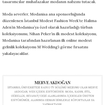
tasarımcılar muhafazakar modanın nabzını tutacak.
Moda severler, Modanisa ana sponsorluğunda
düzenlenen İstanbul Modest Fashion Week’te Halima
Aden’in Modanisa’ya özel olarak hazırladığı türban
koleksiyonunu, Nihan Peker’in ilk modest koleksiyonu,
Modanisa tarafından hazırlanan ilk online modest
gelinlik koleksiyonu M Wedding’i görme fırsatını
yakalayacaklar.
MERVE AKDOĞAN
İSTANBUL ÜNIVERSITESI RADYO TV BÖLÜMÜ MEZUNU OLAN MERVE
AKDOĞAN, WEB IÇERIK EDITÖRÜDÜR. MODA, KADIN, STIL,
GÜZELLIK, SEYAHAT/GEZI ALANLARINDA IÇERIKLER ÜRETEN
EDITÖRÜMÜZ, ALANINDA UZMAN ISIMLERLE RÖPORTAJLAR DA
YAPMAKTADIR.