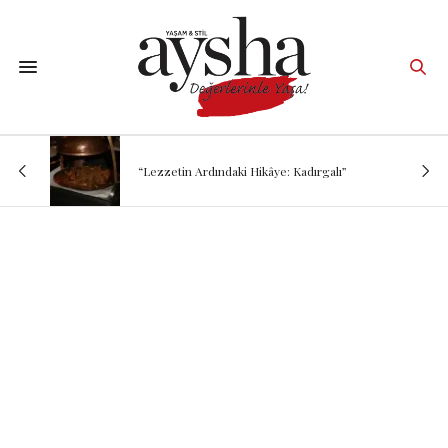
“Lezzetin Ardındaki Hikâye: Kadırgalı”