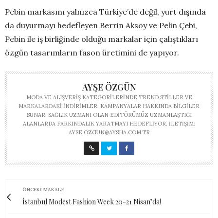
Pebin markasını yalnızca Türkiye’de değil, yurt dışında
da duyurmayı hedefleyen Berrin Aksoy ve Pelin Çebi,
Pebin ile iş birliğinde olduğu markalar için çalıştıkları
özgün tasarımların fason üretimini de yapıyor.
AYŞE ÖZGÜN
MODA VE ALIŞVERIŞ KATEGORILERINDE TREND STILLER VE
MARKALARDAKI INDIRIMLER, KAMPANYALAR HAKKINDA BILGILER
SUNAR. SAĞLIK UZMANI OLAN EDITÖRÜMÜZ UZMANLAŞTIĞI
ALANLARDA FARKINDALIK YARATMAYI HEDEFLIYOR. İLETIŞIM:
AYSE.OZGUN@AYSHA.COM.TR
ÖNCEKI MAKALE
İstanbul Modest Fashion Week 20-21 Nisan’da!