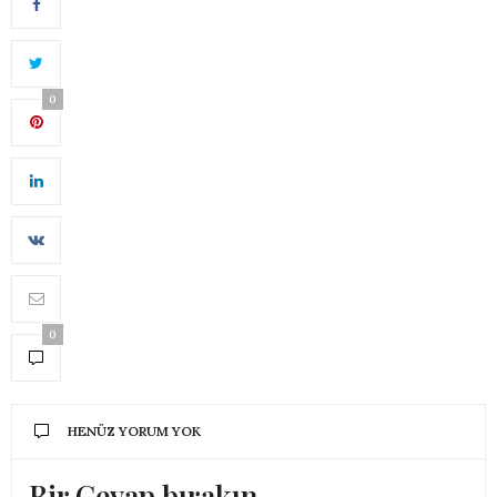
0
0
HENÜZ YORUM YOK
Bir Cevap bırakın