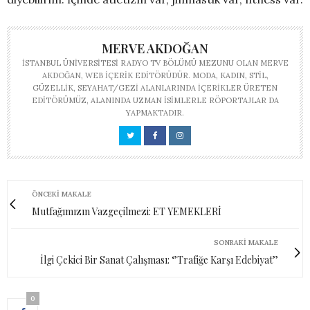
MERVE AKDOĞAN
İSTANBUL ÜNIVERSITESI RADYO TV BÖLÜMÜ MEZUNU OLAN MERVE
AKDOĞAN, WEB IÇERIK EDITÖRÜDÜR. MODA, KADIN, STIL,
GÜZELLIK, SEYAHAT/GEZI ALANLARINDA IÇERIKLER ÜRETEN
EDITÖRÜMÜZ, ALANINDA UZMAN ISIMLERLE RÖPORTAJLAR DA
YAPMAKTADIR.
ÖNCEKI MAKALE
Mutfağımızın Vazgeçilmezi: ET YEMEKLERİ
SONRAKI MAKALE
İlgi Çekici Bir Sanat Çalışması: ‘’Trafiğe Karşı Edebiyat’’
0