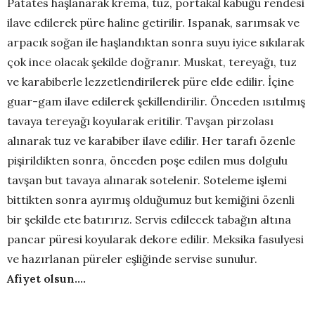
Patates haşlanarak krema, tuz, portakal kabuğu rendesi
ilave edilerek püre haline getirilir. Ispanak, sarımsak ve
arpacık soğan ile haşlandıktan sonra suyu iyice sıkılarak
çok ince olacak şekilde doğranır. Muskat, tereyağı, tuz
ve karabiberle lezzetlendirilerek püre elde edilir. İçine
guar-gam ilave edilerek şekillendirilir. Önceden ısıtılmış
tavaya tereyağı koyularak eritilir. Tavşan pirzolası
alınarak tuz ve karabiber ilave edilir. Her tarafı özenle
pişirildikten sonra, önceden poşe edilen mus dolgulu
tavşan but tavaya alınarak sotelenir. Soteleme işlemi
bittikten sonra ayırmış olduğumuz but kemiğini özenli
bir şekilde ete batırırız. Servis edilecek tabağın altına
pancar püresi koyularak dekore edilir. Meksika fasulyesi
ve hazırlanan püreler eşliğinde servise sunulur.
Afiyet olsun….