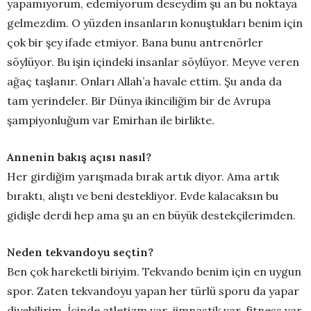
yapamıyorum, edemiyorum deseydim şu an bu noktaya
gelmezdim. O yüzden insanların konuştukları benim için
çok bir şey ifade etmiyor. Bana bunu antrenörler
söylüyor. Bu işin içindeki insanlar söylüyor. Meyve veren
ağaç taşlanır. Onları Allah’a havale ettim. Şu anda da
tam yerindeler. Bir Dünya ikinciliğim bir de Avrupa
şampiyonluğum var Emirhan ile birlikte.
Annenin bakış açısı nasıl?
Her girdiğim yarışmada bırak artık diyor. Ama artık
bıraktı, alıştı ve beni destekliyor. Evde kalacaksın bu
gidişle derdi hep ama şu an en büyük destekçilerimden.
Neden tekvandoyu seçtin?
Ben çok hareketli biriyim. Tekvando benim için en uygun
spor. Zaten tekvandoyu yapan her türlü sporu da yapar
diyebilirim. İçinde atletizm var, jimnastik var, fitness var.