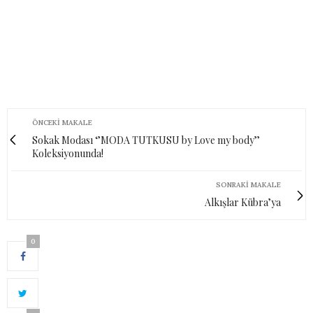
ÖNCEKI MAKALE
Sokak Modası ‘’MODA TUTKUSU by Love my body’’
Koleksiyonunda!
SONRAKI MAKALE
Alkışlar Kübra’ya
0