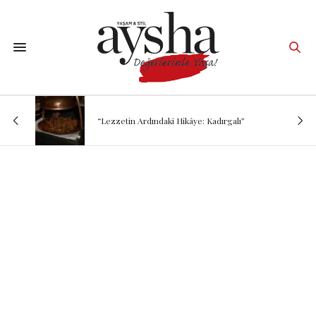
“Lezzetin Ardındaki Hikâye: Kadırgalı”