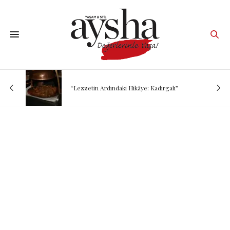
“Lezzetin Ardındaki Hikâye: Kadırgalı”