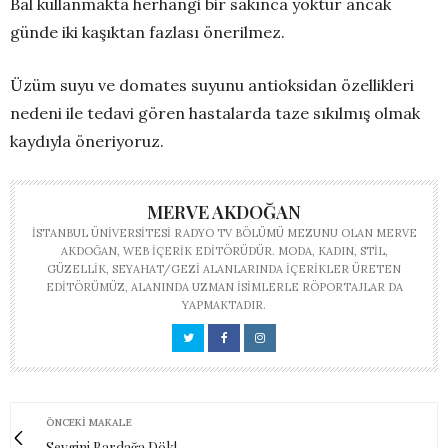
Bal kullanmakta herhangi bir sakınca yoktur ancak
günde iki kaşıktan fazlası önerilmez.
Üzüm suyu ve domates suyunu antioksidan özellikleri
nedeni ile tedavi gören hastalarda taze sıkılmış olmak
kaydıyla öneriyoruz.
MERVE AKDOĞAN
İSTANBUL ÜNIVERSITESI RADYO TV BÖLÜMÜ MEZUNU OLAN MERVE
AKDOĞAN, WEB IÇERIK EDITÖRÜDÜR. MODA, KADIN, STIL,
GÜZELLIK, SEYAHAT/GEZI ALANLARINDA IÇERIKLER ÜRETEN
EDITÖRÜMÜZ, ALANINDA UZMAN ISIMLERLE RÖPORTAJLAR DA
YAPMAKTADIR.
ÖNCEKI MAKALE
Sevgini Bardağa Dök!