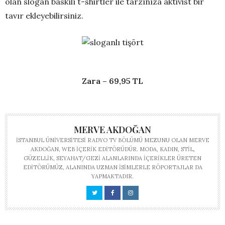
olan slogan baskılı t-shirtler ile tarzınıza aktivist bir
tavır ekleyebilirsiniz.
Zara – 69,95 TL
MERVE AKDOĞAN
İSTANBUL ÜNIVERSITESI RADYO TV BÖLÜMÜ MEZUNU OLAN MERVE
AKDOĞAN, WEB IÇERIK EDITÖRÜDÜR. MODA, KADIN, STIL,
GÜZELLIK, SEYAHAT/GEZI ALANLARINDA IÇERIKLER ÜRETEN
EDITÖRÜMÜZ, ALANINDA UZMAN ISIMLERLE RÖPORTAJLAR DA
YAPMAKTADIR.