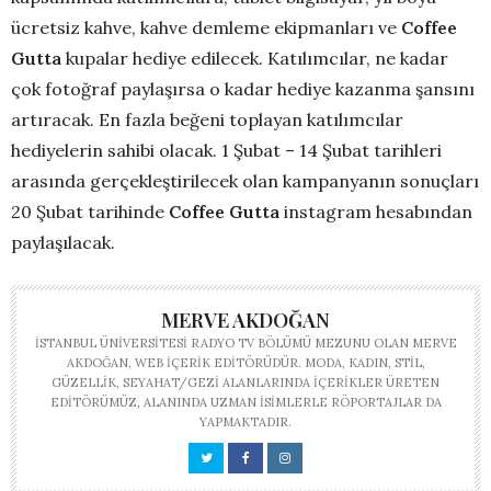
ücretsiz kahve, kahve demleme ekipmanları ve
Coffee
Gutta
kupalar hediye edilecek. Katılımcılar, ne kadar
çok fotoğraf paylaşırsa o kadar hediye kazanma şansını
artıracak. En fazla beğeni toplayan katılımcılar
hediyelerin sahibi olacak. 1 Şubat – 14 Şubat tarihleri
arasında gerçekleştirilecek olan kampanyanın sonuçları
20 Şubat tarihinde
Coffee Gutta
instagram hesabından
paylaşılacak.
MERVE AKDOĞAN
İSTANBUL ÜNIVERSITESI RADYO TV BÖLÜMÜ MEZUNU OLAN MERVE
AKDOĞAN, WEB IÇERIK EDITÖRÜDÜR. MODA, KADIN, STIL,
GÜZELLIK, SEYAHAT/GEZI ALANLARINDA IÇERIKLER ÜRETEN
EDITÖRÜMÜZ, ALANINDA UZMAN ISIMLERLE RÖPORTAJLAR DA
YAPMAKTADIR.