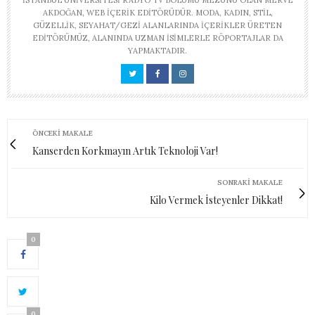
İSTANBUL ÜNIVERSITESI RADYO TV BÖLÜMÜ MEZUNU OLAN MERVE
AKDOĞAN, WEB IÇERIK EDITÖRÜDÜR. MODA, KADIN, STIL,
GÜZELLIK, SEYAHAT/GEZI ALANLARINDA IÇERIKLER ÜRETEN
EDITÖRÜMÜZ, ALANINDA UZMAN ISIMLERLE RÖPORTAJLAR DA
YAPMAKTADIR.
ÖNCEKI MAKALE
Kanserden Korkmayın Artık Teknoloji Var!
SONRAKI MAKALE
Kilo Vermek İsteyenler Dikkat!
0
0