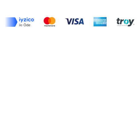
Muhafazakar Moda
Haberler
Moda
Stil
Modest
Röportajlar
Yemek
Dergide Bu Ay