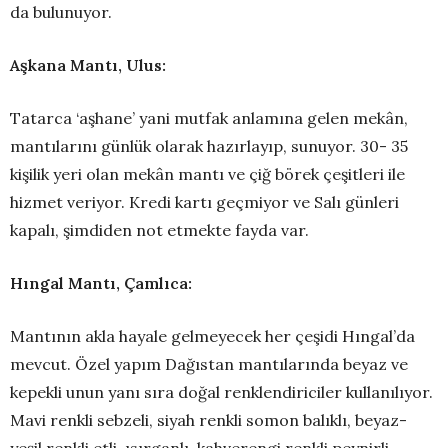
da bulunuyor.
Aşkana Mantı, Ulus:
Tatarca ‘aşhane’ yani mutfak anlamına gelen mekân,
mantılarını günlük olarak hazırlayıp, sunuyor. 30- 35
kişilik yeri olan mekân mantı ve çiğ börek çeşitleri ile
hizmet veriyor. Kredi kartı geçmiyor ve Salı günleri
kapalı, şimdiden not etmekte fayda var.
Hıngal Mantı, Çamlıca:
Mantının akla hayale gelmeyecek her çeşidi Hıngal’da
mevcut. Özel yapım Dağıstan mantılarında beyaz ve
kepekli unun yanı sıra doğal renklendiriciler kullanılıyor.
Mavi renkli sebzeli, siyah renkli somon balıklı, beyaz-
yeşil renkli etli-ısırganlı, kahverengi renkli peynirli-