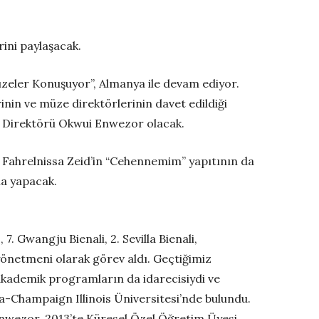
ini paylaşacak.
üzeler Konuşuyor”, Almanya ile devam ediyor.
inin ve müze direktörlerinin davet edildiği
 Direktörü Okwui Enwezor olacak.
 Fahrelnissa Zeid’in “Cehennemim” yapıtının da
ma yapacak.
. Gwangju Bienali, 2. Sevilla Bienali,
yönetmeni olarak görev aldı. Geçtiğimiz
kademik programların da idarecisiydi ve
a-Champaign Illinois Üniversitesi’nde bulundu.
Enwezor, 2013’te Küresel Özel Öğretim Üyesi