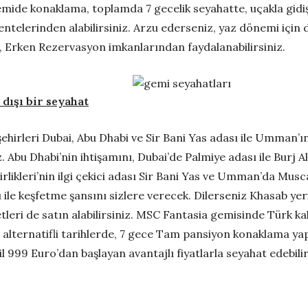
mide konaklama, toplamda 7 gecelik seyahatte, uçakla gidi
acentelerinden alabilirsiniz. Arzu ederseniz, yaz dönemi içi
, Erken Rezervasyon imkanlarından faydalanabilirsiniz.
dışı bir seyahat
l şehirleri Dubai, Abu Dhabi ve Sir Bani Yas adası ile Umman
iz. Abu Dhabi’nin ihtişamını, Dubai’de Palmiye adası ile Burj 
rlikleri’nin ilgi çekici adası Sir Bani Yas ve Umman’da Musca
ı ile keşfetme şansını sizlere verecek. Dilerseniz Khasab yer
etleri de satın alabilirsiniz. MSC Fantasia gemisinde Türk 
alternatifli tarihlerde, 7 gece Tam pansiyon konaklama yapa
 999 Euro’dan başlayan avantajlı fiyatlarla seyahat edebilir