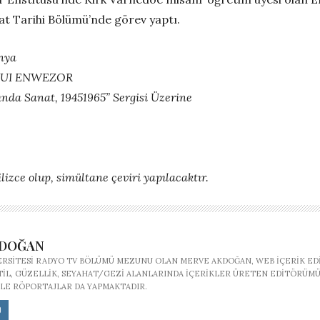
at Tarihi Bölümü’nde görev yaptı.
anya
UI ENWEZOR
sında Sanat, 1945­1965” Sergisi Üzerine
lizce olup, simültane çeviri yapılacaktır.
KDOĞAN
ERSITESI RADYO TV BÖLÜMÜ MEZUNU OLAN MERVE AKDOĞAN, WEB IÇERIK ED
STIL, GÜZELLIK, SEYAHAT/GEZI ALANLARINDA IÇERIKLER ÜRETEN EDITÖRÜMÜ
LE RÖPORTAJLAR DA YAPMAKTADIR.