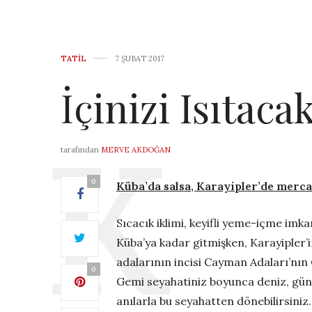
TATIL
7 ŞUBAT 2017
İçinizi Isıtac
tarafından
MERVE AKDOĞAN
0
Küba’da salsa, Karayipler’de merca
Sıcacık iklimi, keyifli yeme-içme imka
Küba’ya kadar gitmişken, Karayipler’
adalarının incisi Cayman Adaları’nın
0
Gemi seyahatiniz boyunca deniz, güneş
anılarla bu seyahatten dönebilirsiniz