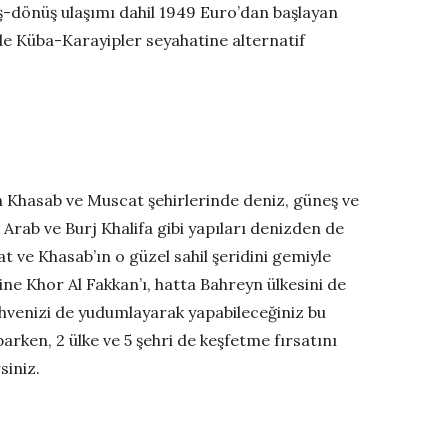
ş-dönüş ulaşımı dahil 1949 Euro’dan başlayan
n de Küba-Karayipler seyahatine alternatif
’ın Khasab ve Muscat şehirlerinde deniz, güneş ve
Al Arab ve Burj Khalifa gibi yapıları denizden de
t ve Khasab’ın o güzel sahil şeridini gemiyle
ine Khor Al Fakkan’ı, hatta Bahreyn ülkesini de
kahvenizi de yudumlayarak yapabileceğiniz bu
rken, 2 ülke ve 5 şehri de keşfetme fırsatını
siniz.