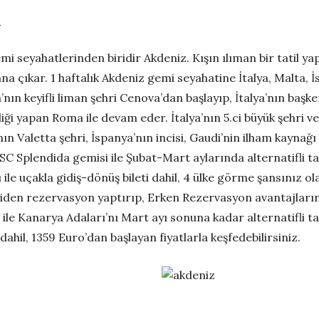
.
mi seyahatlerinden biridir Akdeniz. Kışın ılıman bir tatil 
lana çıkar. 1 haftalık Akdeniz gemi seyahatine İtalya, Malta,
a’nın keyifli liman şehri Cenova’dan başlayıp, İtalya’nın başk
iği yapan Roma ile devam eder. İtalya’nın 5.ci büyük şehri v
nın Valetta şehri, İspanya’nın incisi, Gaudi’nin ilham kaynağ
C Splendida gemisi ile Şubat-Mart aylarında alternatifli ta
 ile uçakla gidiş-dönüş bileti dahil, 4 ülke görme şansınız o
iden rezervasyon yaptırıp, Erken Rezervasyon avantajlarınd
imi ile Kanarya Adaları’nı Mart ayı sonuna kadar alternatifli 
hil, 1359 Euro’dan başlayan fiyatlarla keşfedebilirsiniz.