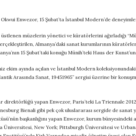
 Okwui Enwezor, 15 Şubat’ta İstanbul Modern’de deneyimler
üstlenen müzelerin yönetici ve küratörlerini ağırladığı “M
 gerçekleştirilen, Almanya’daki sanat kurumlarının küratörler
ya’nın 15 Şubat’taki konuğu Münih’teki Haus der Kunst’un
iz ekim ayında açılan ve İstanbul Modern koleksiyonundaki
Atlantik Arasında Sanat, 1945­1965” sergisi üzerine bir konuş
r direktörlüğü yapan Enwezor, Paris’teki La Triennale 2012, 7
nesburg Bienali gibi pek çok uluslararası sergide de sanat 
üsü’nün başkanlığını yapan Enwezor, kurum bünyesindeki a
a Üniversitesi, New York; Pittsburgh Üniversitesi ve Urban
r Enstitüsü’nde Kirk Varnedoe misafir öğretim üyesi olan 