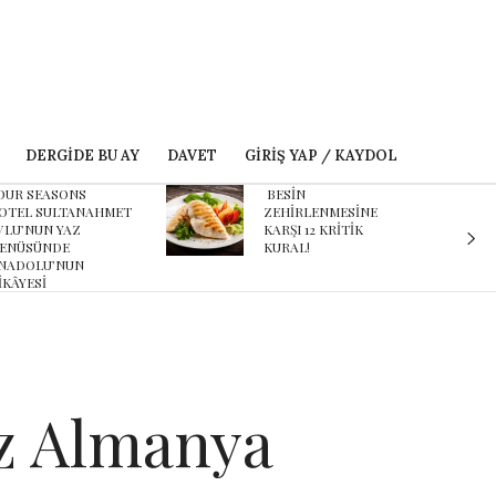
DERGIDE BU AY
DAVET
GIRIŞ YAP / KAYDOL
ESİN
Karnaval’dan geçmişe
EHİRLENMESİNE
davet eden yeni
ARŞI 12 KRİTİK
podcast serisi: Ayşegül
URAL!
Aldinç ile O Zaman
z Almanya