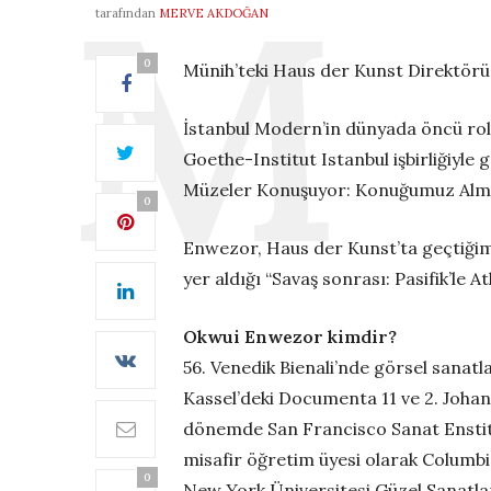
tarafından
MERVE AKDOĞAN
0
Münih’teki Haus der Kunst Direktörü
İstanbul Modern’in dünyada öncü rol 
Goethe-Institut Istanbul işbirliğiyle
Müzeler Konuşuyor: Konuğumuz Alman
0
Enwezor, Haus der Kunst’ta geçtiğim
yer aldığı “Savaş sonrası: Pasifik’le 
Okwui Enwezor kimdir?
56. Venedik Bienali’nde görsel sanatla
Kassel’deki Documenta 11 ve 2. Johan
dönemde San Francisco Sanat Enstit
misafir öğretim üyesi olarak Columbi
0
New York Üniversitesi Güzel Sanatla