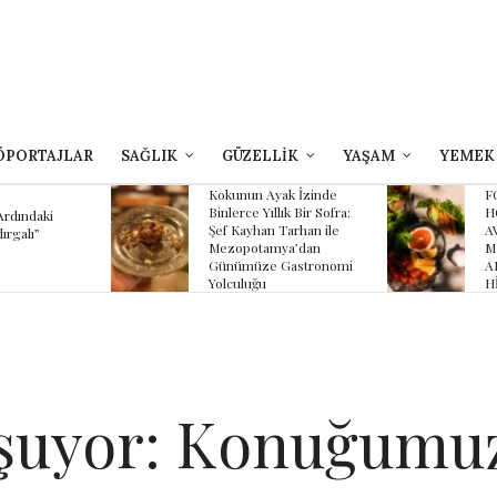
ÖPORTAJLAR
SAĞLIK
GÜZELLİK
YAŞAM
YEMEK
yak İzinde
FOUR SEASONS
B
llık Bir Sofra:
HOTEL SULTANAHMET
Z
 Tarhan ile
AVLU’NUN YAZ
K
mya’dan
MENÜSÜNDE
K
 Gastronomi
ANADOLU’NUN
HİKÂYESİ
şuyor: Konuğumu