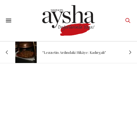
“Lezzetin Ardındaki Hikâye: Kadırgalı”