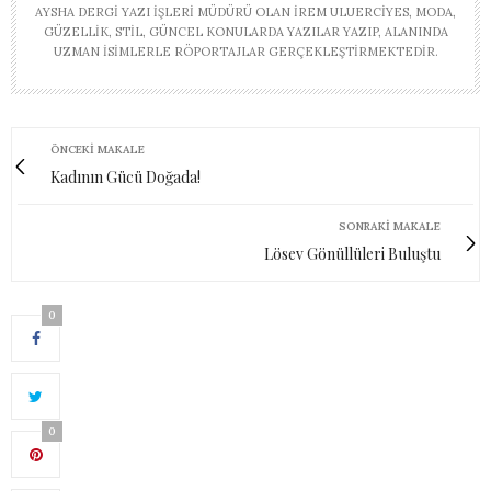
AYSHA DERGI YAZI İŞLERI MÜDÜRÜ OLAN İREM ULUERCIYES, MODA,
GÜZELLIK, STIL, GÜNCEL KONULARDA YAZILAR YAZIP, ALANINDA
UZMAN ISIMLERLE RÖPORTAJLAR GERÇEKLEŞTIRMEKTEDIR.
ÖNCEKI MAKALE
Kadının Gücü Doğada!
SONRAKI MAKALE
Lösev Gönüllüleri Buluştu
0
0