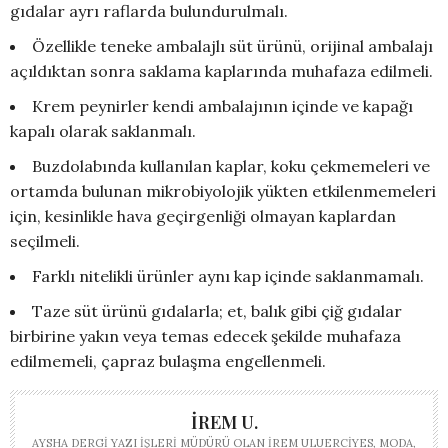
gıdalar ayrı raflarda bulundurulmalı.
Özellikle teneke ambalajlı süt ürünü, orijinal ambalajı
açıldıktan sonra saklama kaplarında muhafaza edilmeli.
Krem peynirler kendi ambalajının içinde ve kapağı
kapalı olarak saklanmalı.
Buzdolabında kullanılan kaplar, koku çekmemeleri ve
ortamda bulunan mikrobiyolojik yükten etkilenmemeleri
için, kesinlikle hava geçirgenliği olmayan kaplardan
seçilmeli.
Farklı nitelikli ürünler aynı kap içinde saklanmamalı.
Taze süt ürünü gıdalarla; et, balık gibi çiğ gıdalar
birbirine yakın veya temas edecek şekilde muhafaza
edilmemeli, çapraz bulaşma engellenmeli.
İREM U.
AYSHA DERGI YAZI İŞLERI MÜDÜRÜ OLAN İREM ULUERCIYES, MODA,