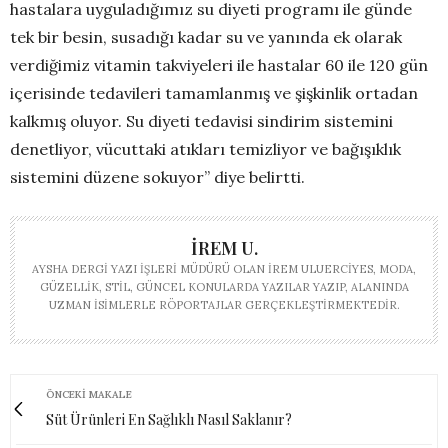
hastalara uyguladığımız su diyeti programı ile günde
tek bir besin, susadığı kadar su ve yanında ek olarak
verdiğimiz vitamin takviyeleri ile hastalar 60 ile 120 gün
içerisinde tedavileri tamamlanmış ve şişkinlik ortadan
kalkmış oluyor. Su diyeti tedavisi sindirim sistemini
denetliyor, vücuttaki atıkları temizliyor ve bağışıklık
sistemini düzene sokuyor’’ diye belirtti.
İREM U.
AYSHA DERGI YAZI İŞLERI MÜDÜRÜ OLAN İREM ULUERCIYES, MODA,
GÜZELLIK, STIL, GÜNCEL KONULARDA YAZILAR YAZIP, ALANINDA
UZMAN ISIMLERLE RÖPORTAJLAR GERÇEKLEŞTIRMEKTEDIR.
ÖNCEKI MAKALE
Süt Ürünleri En Sağlıklı Nasıl Saklanır?