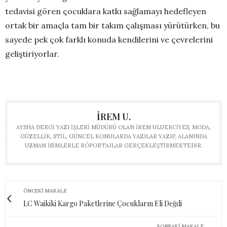
tedavisi gören çocuklara katkı sağlamayı hedefleyen
ortak bir amaçla tam bir takım çalışması yürütürken, bu
sayede pek çok farklı konuda kendilerini ve çevrelerini
geliştiriyorlar.
İREM U.
AYSHA DERGI YAZI İŞLERI MÜDÜRÜ OLAN İREM ULUERCIYES, MODA,
GÜZELLIK, STIL, GÜNCEL KONULARDA YAZILAR YAZIP, ALANINDA
UZMAN ISIMLERLE RÖPORTAJLAR GERÇEKLEŞTIRMEKTEDIR.
ÖNCEKI MAKALE
LC Waikiki Kargo Paketlerine Çocukların Eli Değdi
SONRAKI MAKALE