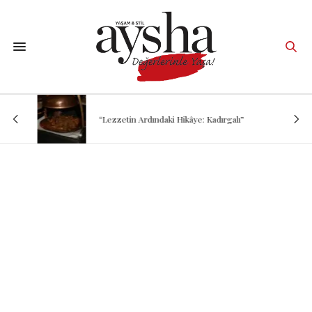
“Lezzetin Ardındaki Hikâye: Kadırgalı”