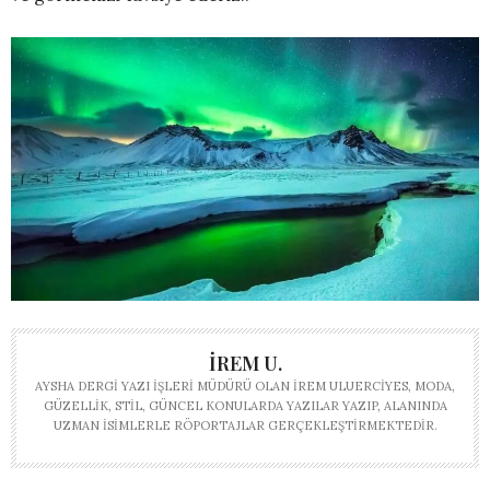
İREM U.
AYSHA DERGI YAZI İŞLERI MÜDÜRÜ OLAN İREM ULUERCIYES, MODA,
GÜZELLIK, STIL, GÜNCEL KONULARDA YAZILAR YAZIP, ALANINDA
UZMAN ISIMLERLE RÖPORTAJLAR GERÇEKLEŞTIRMEKTEDIR.