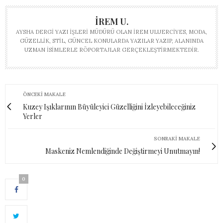
İREM U.
AYSHA DERGI YAZI İŞLERI MÜDÜRÜ OLAN İREM ULUERCIYES, MODA,
GÜZELLIK, STIL, GÜNCEL KONULARDA YAZILAR YAZIP, ALANINDA
UZMAN ISIMLERLE RÖPORTAJLAR GERÇEKLEŞTIRMEKTEDIR.
ÖNCEKI MAKALE
Kuzey Işıklarının Büyüleyici Güzelliğini İzleyebileceğiniz
Yerler
SONRAKI MAKALE
Maskeniz Nemlendiğinde Değiştirmeyi Unutmayın!
0