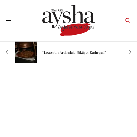
“Lezzetin Ardındaki Hikâye: Kadırgalı”