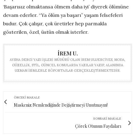
‘Başarısız olmaktansa ölmem daha iyi’ diyerek ölümüne
devam ederler. “Ya ölüm ya başarı” yaşam felsefeleri
budur. Çok çalışır, çok üretirler hep parmakla
gösterilen, özel, üstün olmak isterler.
İREM U.
AYSHA DERGI YAZI İŞLERI MÜDÜRÜ OLAN İREM ULUERCIYES, MODA,
GÜZELLIK, STIL, GÜNCEL KONULARDA YAZILAR YAZIP, ALANINDA
UZMAN ISIMLERLE RÖPORTAJLAR GERÇEKLEŞTIRMEKTEDIR.
ÖNCEKI MAKALE
Maskeniz Nemlendiğinde Değiştirmeyi Unutmayın!
SONRAKI MAKALE
Çörek Otunun Faydaları