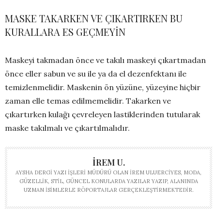
MASKE TAKARKEN VE ÇIKARTIRKEN BU
KURALLARA ES GEÇMEYİN
Maskeyi takmadan önce ve takılı maskeyi çıkartmadan
önce eller sabun ve su ile ya da el dezenfektanı ile
temizlenmelidir. Maskenin ön yüzüne, yüzeyine hiçbir
zaman elle temas edilmemelidir. Takarken ve
çıkartırken kulağı çevreleyen lastiklerinden tutularak
maske takılmalı ve çıkartılmalıdır.
İREM U.
AYSHA DERGI YAZI İŞLERI MÜDÜRÜ OLAN İREM ULUERCIYES, MODA,
GÜZELLIK, STIL, GÜNCEL KONULARDA YAZILAR YAZIP, ALANINDA
UZMAN ISIMLERLE RÖPORTAJLAR GERÇEKLEŞTIRMEKTEDIR.