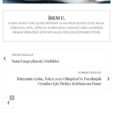
İREM U.
AYSHA DERGI YAZI İŞLERI MÜDÜRÜ OLAN İREM ULUERCIYES, MODA,
GÜZELLIK, STIL, GÜNCEL KONULARDA YAZILAR YAZIP, ALANINDA
UZMAN ISIMLERLE RÖPORTAJLAR GERÇEKLEŞTIRMEKTEDIR.
ÖNCEKI MAKALE
Yazın Vazgeçilmezi; Gözlükler
SONRAKI MAKALE
Bünyamin Aydın, Tokyo 2020 Olimpiyat Ve Paralimpik
Oyunları İçin Türkiye Koleksiyonu Hazır
0