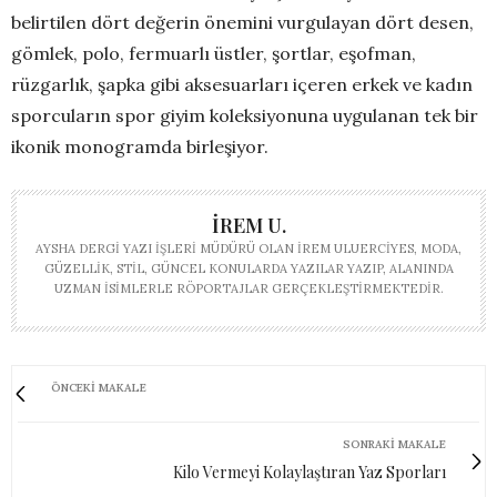
belirtilen dört değerin önemini vurgulayan dört desen,
gömlek, polo, fermuarlı üstler, şortlar, eşofman,
rüzgarlık, şapka gibi aksesuarları içeren erkek ve kadın
sporcuların spor giyim koleksiyonuna uygulanan tek bir
ikonik monogramda birleşiyor.
İREM U.
AYSHA DERGI YAZI İŞLERI MÜDÜRÜ OLAN İREM ULUERCIYES, MODA,
GÜZELLIK, STIL, GÜNCEL KONULARDA YAZILAR YAZIP, ALANINDA
UZMAN ISIMLERLE RÖPORTAJLAR GERÇEKLEŞTIRMEKTEDIR.
ÖNCEKI MAKALE
SONRAKI MAKALE
Kilo Vermeyi Kolaylaştıran Yaz Sporları