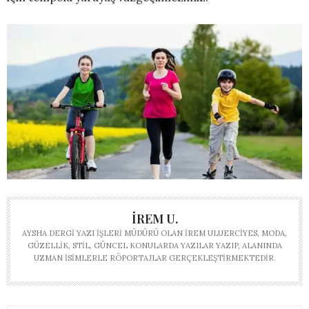
İREM U.
AYSHA DERGI YAZI İŞLERI MÜDÜRÜ OLAN İREM ULUERCIYES, MODA,
GÜZELLIK, STIL, GÜNCEL KONULARDA YAZILAR YAZIP, ALANINDA
UZMAN ISIMLERLE RÖPORTAJLAR GERÇEKLEŞTIRMEKTEDIR.