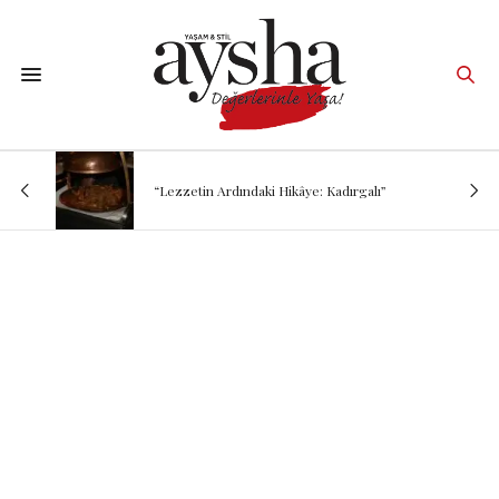
“Lezzetin Ardındaki Hikâye: Kadırgalı”