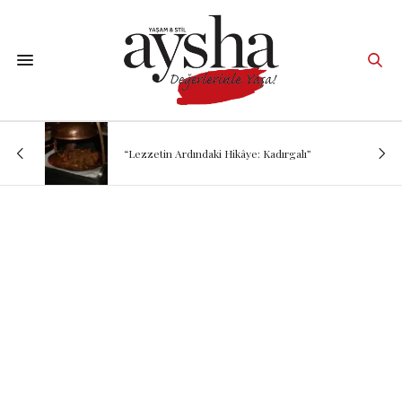
“Lezzetin Ardındaki Hikâye: Kadırgalı”