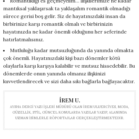
Romantikliği es geçmeyelim… İlişkilerimize ne kadar
mantıksal yaklaşırsak ta yaklaşalım romantik olmadığı
sürece gerisi boş gelir. Siz de hayatınızdaki insan da
birbirinize karşı romantik olmalı ve birbirinizin
hayatınızda ne kadar önemli olduğunu her seferinde
hatırlatmalısınız.
Mutluluğu kadar mutsuzluğunda da yanında olmakta
çok önemli. Hayatınızdaki kişi bazı dönemler kötü
olaylarla karşı karşıya kalabilir ve mutsuz hissedebilir. Bu
dönemlerde onun yanında olmanız ilişkinizi
kuvvetlendirecek ve sizi daha sıkı bağlarla bağlayacaktır.
İREM U.
AYSHA DERGI YAZI İŞLERI MÜDÜRÜ OLAN İREM ULUERCIYES, MODA,
GÜZELLIK, STIL, GÜNCEL KONULARDA YAZILAR YAZIP, ALANINDA
UZMAN ISIMLERLE RÖPORTAJLAR GERÇEKLEŞTIRMEKTEDIR.