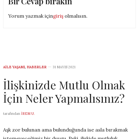
Bir Cevap bırakın
Yorum yazmak için
giriş
olmalısın.
AILE YAŞAMI
,
HABERLER
31 MAYIS 2021
İlişkinizde Mutlu Olmak
İçin Neler Yapmalısınız?
tarafından
İREM U.
Aşk zor bulunan ama bulunduğunda ise asla bırakmak
istemeyeceğimiz bir duygu. Peki, ilişkide mutluluk