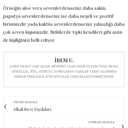
Örneğin aloe vera sevenlerdenseniz daha sakin,
papatya sevenlerdenseniz ise daha neşeli ve pozitif
birisinizdir yada kaktüs sevenlerdenseniz yalnızlığı daha
çok seven kişisinizdir. Bitkilerde tıpkı kendileri gibi sizin
de kişiliğinizi belli ediyor.
İREM U.
AYSHA DERGI YAZI İŞLERI MÜDÜRÜ OLAN İREM ULUERCIYES, MODA,
GÜZELLIK, STIL, GÜNCEL KONULARDA YAZILAR YAZIP, ALANINDA
UZMAN ISIMLERLE RÖPORTAJLAR GERÇEKLEŞTIRMEKTEDIR.
ÖNCEKI MAKALE
Alkali Su ve Faydaları
SONRAKI MAKALE