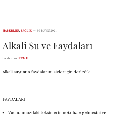
HABERLER
,
SAĞLIK
30 MAYIS 2021
Alkali Su ve Faydaları
tarafından
İREM U.
Alkali suyunun faydalarını sizler için derledik…
FAYDALARI
Vücudumuzdaki toksinlerin nötr hale gelmesini ve