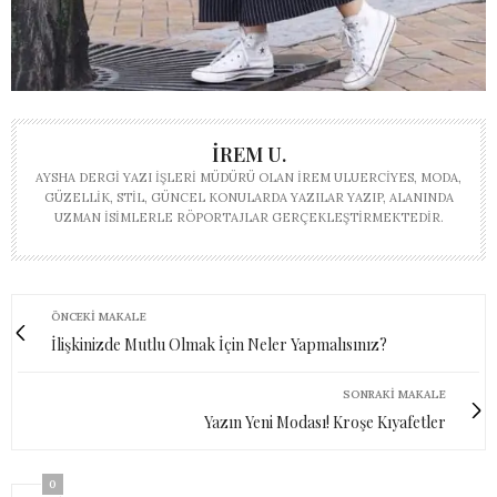
İREM U.
AYSHA DERGI YAZI İŞLERI MÜDÜRÜ OLAN İREM ULUERCIYES, MODA,
GÜZELLIK, STIL, GÜNCEL KONULARDA YAZILAR YAZIP, ALANINDA
UZMAN ISIMLERLE RÖPORTAJLAR GERÇEKLEŞTIRMEKTEDIR.
ÖNCEKI MAKALE
İlişkinizde Mutlu Olmak İçin Neler Yapmalısınız?
SONRAKI MAKALE
Yazın Yeni Modası! Kroşe Kıyafetler
0