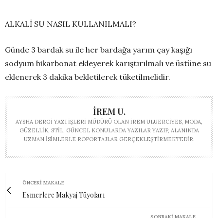
ALKALİ SU NASIL KULLANILMALI?
Günde 3 bardak su ile her bardağa yarım çay kaşığı
sodyum bikarbonat ekleyerek karıştırılmalı ve üstüne su
eklenerek 3 dakika bekletilerek tüketilmelidir.
İREM U.
AYSHA DERGI YAZI İŞLERI MÜDÜRÜ OLAN İREM ULUERCIYES, MODA,
GÜZELLIK, STIL, GÜNCEL KONULARDA YAZILAR YAZIP, ALANINDA
UZMAN ISIMLERLE RÖPORTAJLAR GERÇEKLEŞTIRMEKTEDIR.
ÖNCEKI MAKALE
Esmerlere Makyaj Tüyoları
SONRAKI MAKALE