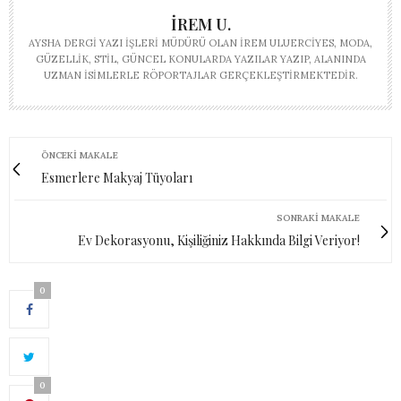
İREM U.
AYSHA DERGI YAZI İŞLERI MÜDÜRÜ OLAN İREM ULUERCIYES, MODA,
GÜZELLIK, STIL, GÜNCEL KONULARDA YAZILAR YAZIP, ALANINDA
UZMAN ISIMLERLE RÖPORTAJLAR GERÇEKLEŞTIRMEKTEDIR.
ÖNCEKI MAKALE
Esmerlere Makyaj Tüyoları
SONRAKI MAKALE
Ev Dekorasyonu, Kişiliğiniz Hakkında Bilgi Veriyor!
0
0