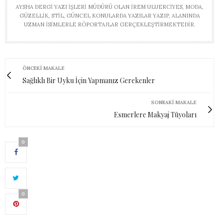
AYSHA DERGI YAZI İŞLERI MÜDÜRÜ OLAN İREM ULUERCIYES, MODA,
GÜZELLIK, STIL, GÜNCEL KONULARDA YAZILAR YAZIP, ALANINDA
UZMAN ISIMLERLE RÖPORTAJLAR GERÇEKLEŞTIRMEKTEDIR.
ÖNCEKI MAKALE
Sağlıklı Bir Uyku İçin Yapmanız Gerekenler
SONRAKI MAKALE
Esmerlere Makyaj Tüyoları
0
0