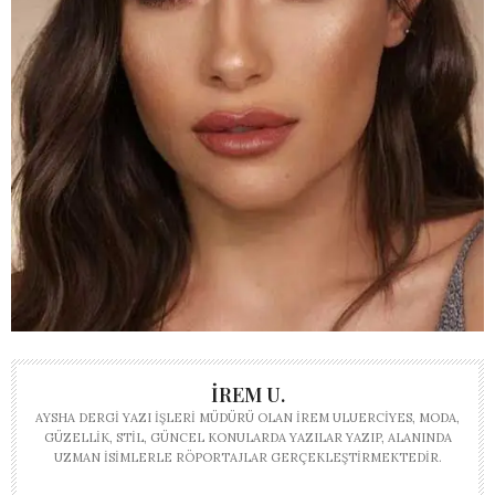
İREM U.
AYSHA DERGI YAZI İŞLERI MÜDÜRÜ OLAN İREM ULUERCIYES, MODA,
GÜZELLIK, STIL, GÜNCEL KONULARDA YAZILAR YAZIP, ALANINDA
UZMAN ISIMLERLE RÖPORTAJLAR GERÇEKLEŞTIRMEKTEDIR.