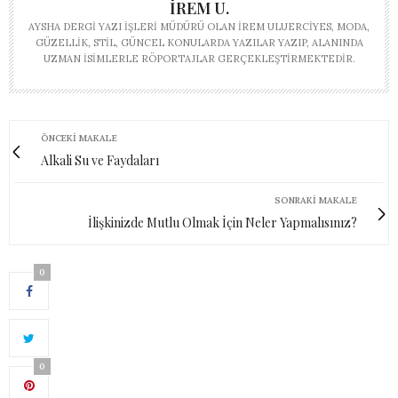
İREM U.
AYSHA DERGI YAZI İŞLERI MÜDÜRÜ OLAN İREM ULUERCIYES, MODA,
GÜZELLIK, STIL, GÜNCEL KONULARDA YAZILAR YAZIP, ALANINDA
UZMAN ISIMLERLE RÖPORTAJLAR GERÇEKLEŞTIRMEKTEDIR.
ÖNCEKI MAKALE
Alkali Su ve Faydaları
SONRAKI MAKALE
İlişkinizde Mutlu Olmak İçin Neler Yapmalısınız?
0
0