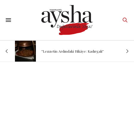
“Lezzetin Ardındaki Hikâye: Kadırgalı”