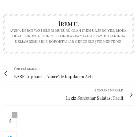
İREM U.
AYSHA DERGI YAZI İŞLERI MÜDÜRÜ OLAN İREM ULUERCIYES, MODA,
GÜZELLIK, STIL, GÜNCEL KONULARDA YAZILAR YAZIP, ALANINDA
UZMAN ISIMLERLE RÖPORTAJLAR GERÇEKLEŞTIRMEKTEDIR.
ÖNCEKI MAKALE
BASE Tophane-i Amire’de Kapılarını Açtı!
SONRAKI MAKALE
Leziz Sonbahar Salatası Tarifi
0