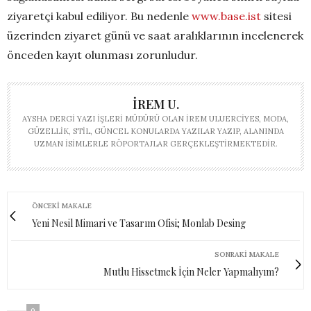
ziyaretçi kabul ediliyor. Bu nedenle
www.base.ist
sitesi
üzerinden ziyaret günü ve saat aralıklarının incelenerek
önceden kayıt olunması zorunludur.
İREM U.
AYSHA DERGI YAZI İŞLERI MÜDÜRÜ OLAN İREM ULUERCIYES, MODA,
GÜZELLIK, STIL, GÜNCEL KONULARDA YAZILAR YAZIP, ALANINDA
UZMAN ISIMLERLE RÖPORTAJLAR GERÇEKLEŞTIRMEKTEDIR.
ÖNCEKI MAKALE
Yeni Nesil Mimari ve Tasarım Ofisi; Monlab Desing
SONRAKI MAKALE
Mutlu Hissetmek İçin Neler Yapmalıyım?
0