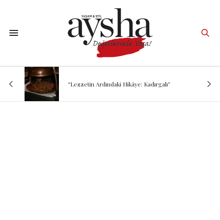
“Lezzetin Ardındaki Hikâye: Kadırgalı”