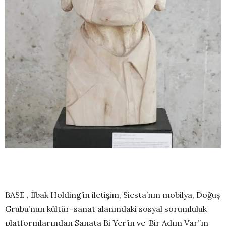
BASE , İlbak Holding’in iletişim, Siesta’nın mobilya, Doğuş
Grubu’nun kültür-sanat alanındaki sosyal sorumluluk
platformlarından Sanata Bi Yer’in ve ‘Bir Adım Var’’ın