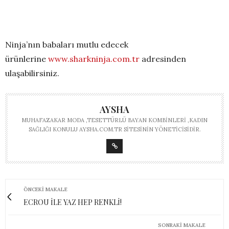
Ninja’nın babaları mutlu edecek
ürünlerine
www.sharkninja.com.
tr
adresinden
ulaşabilirsiniz.
AYSHA
MUHAFAZAKAR MODA ,TESETTÜRLÜ BAYAN KOMBINLERI ,KADIN
SAĞLIĞI KONULU AYSHA.COM.TR SITESININ YÖNETICISIDIR.
ÖNCEKI MAKALE
ECROU İLE YAZ HEP RENKLİ!
SONRAKI MAKALE