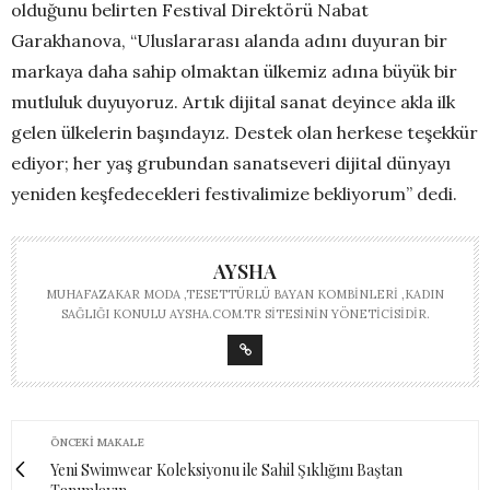
olduğunu belirten Festival Direktörü Nabat
Garakhanova, “Uluslararası alanda adını duyuran bir
markaya daha sahip olmaktan ülkemiz adına büyük bir
mutluluk duyuyoruz. Artık dijital sanat deyince akla ilk
gelen ülkelerin başındayız. Destek olan herkese teşekkür
ediyor; her yaş grubundan sanatseveri dijital dünyayı
yeniden keşfedecekleri festivalimize bekliyorum” dedi.
AYSHA
MUHAFAZAKAR MODA ,TESETTÜRLÜ BAYAN KOMBINLERI ,KADIN
SAĞLIĞI KONULU AYSHA.COM.TR SITESININ YÖNETICISIDIR.
ÖNCEKI MAKALE
Yeni Swimwear Koleksiyonu ile Sahil Şıklığını Baştan