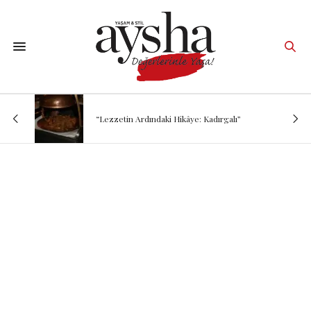
“Lezzetin Ardındaki Hikâye: Kadırgalı”