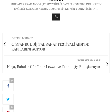
MUHAFAZAKAR MODA ,TESETTÜRLÜ BAYAN KOMBINLERI ,KADIN
SAĞLIĞI KONULU AYSHA.COM.TR SITESININ YÖNETICISIDIR.
ÖNCEKI MAKALE
5. İSTANBUL DİJİTAL SANAT FESTİVALİ AKM’DE
KAPILARINI AÇIYOR
SONRAKI MAKALE
Ninja, Babalar Günü’nde Lezzet ve Teknolojiyi Buluşturuyor
0
0