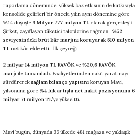
raporlama döneminde, yüksek baz etkisinin de katkısıyla
konsolide gelirleri bir önceki yılın aynı dönemine göre
%14 düşüşle
9 Milyar 777 milyon TL
olarak gerçekleşti.
Şirket, zayıflayan tüketici taleplerine rağmen
%52
seviyesindeki brüt kâr marjını koruyarak
810 milyon
TL
net kâr
elde etti. İlk çeyreği
2 milyar 14 milyon TL FAVÖK
ve
%20,6
FAVÖK
marjı
ile tamamladı.
Faaliyetlerinden nakit yaratmayı
sürdürerek
sağlam bilanço yapısını
koruyan Mavi,
yılsonuna göre
%4’lük artışla
net nakit pozisyonunu 6
milyar 71 milyon TL
’ye yükseltti.
Mavi bugün, dünyada 36 ülkede 481 mağaza ve yaklaşık