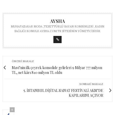
AYSHA
MUHAFAZAKAR MODA ,TESETTÜRLÜ BAYAN KOMBINLERI ,KADIN
SAĞLIĞI KONULU AYSHA.COM.TR SITESININ YÖNETICISIDIR.
ÖNCEKI MAKALE
Mavi’nin ilk çeyrek konsolide gelirleri 9 Milyar 777 milyon
TL, net kârı 810 milyon TL oldu
SONRAKI MAKALE
5. İSTANBUL DİJİTAL SANAT FESTİVALİ AKM’DE
KAPILARINI AÇIYOR
0