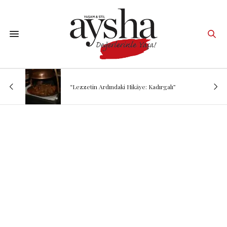
“Lezzetin Ardındaki Hikâye: Kadırgalı”