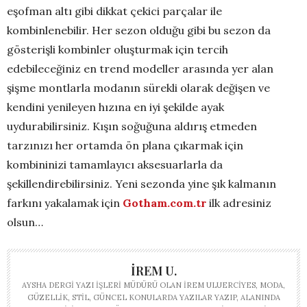
eşofman altı gibi dikkat çekici parçalar ile
kombinlenebilir. Her sezon olduğu gibi bu sezon da
gösterişli kombinler oluşturmak için tercih
edebileceğiniz en trend modeller arasında yer alan
şişme montlarla modanın sürekli olarak değişen ve
kendini yenileyen hızına en iyi şekilde ayak
uydurabilirsiniz. Kışın soğuğuna aldırış etmeden
tarzınızı her ortamda ön plana çıkarmak için
kombininizi tamamlayıcı aksesuarlarla da
şekillendirebilirsiniz. Yeni sezonda yine şık kalmanın
farkını yakalamak için
Gotham.com.tr
ilk adresiniz
olsun…
İREM U.
AYSHA DERGI YAZI İŞLERI MÜDÜRÜ OLAN İREM ULUERCIYES, MODA,
GÜZELLIK, STIL, GÜNCEL KONULARDA YAZILAR YAZIP, ALANINDA