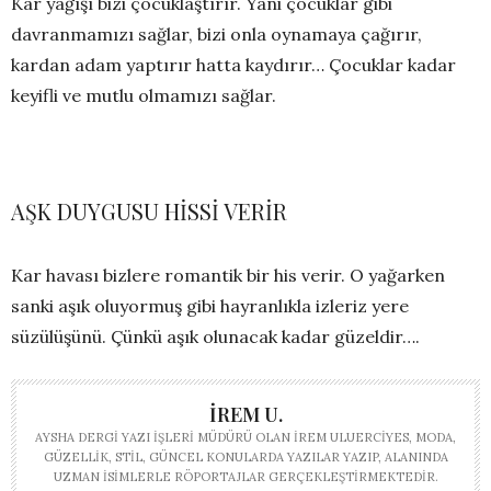
Kar yağışı bizi çocuklaştırır. Yani çocuklar gibi
davranmamızı sağlar, bizi onla oynamaya çağırır,
kardan adam yaptırır hatta kaydırır… Çocuklar kadar
keyifli ve mutlu olmamızı sağlar.
AŞK DUYGUSU HİSSİ VERİR
Kar havası bizlere romantik bir his verir. O yağarken
sanki aşık oluyormuş gibi hayranlıkla izleriz yere
süzülüşünü. Çünkü aşık olunacak kadar güzeldir….
İREM U.
AYSHA DERGI YAZI İŞLERI MÜDÜRÜ OLAN İREM ULUERCIYES, MODA,
GÜZELLIK, STIL, GÜNCEL KONULARDA YAZILAR YAZIP, ALANINDA
UZMAN ISIMLERLE RÖPORTAJLAR GERÇEKLEŞTIRMEKTEDIR.