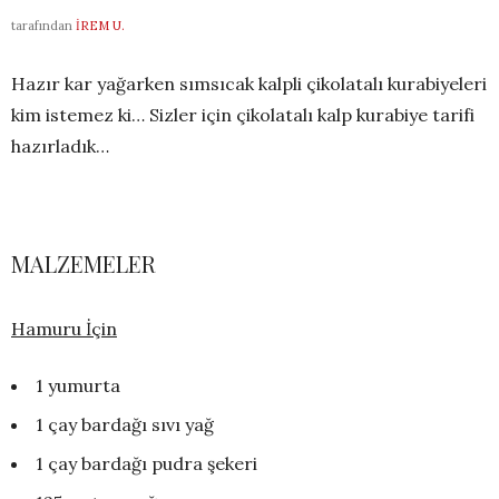
tarafından
İREM U.
Hazır kar yağarken sımsıcak kalpli çikolatalı kurabiyeleri
kim istemez ki… Sizler için çikolatalı kalp kurabiye tarifi
hazırladık…
MALZEMELER
Hamuru İçin
1 yumurta
1 çay bardağı sıvı yağ
1 çay bardağı pudra şekeri