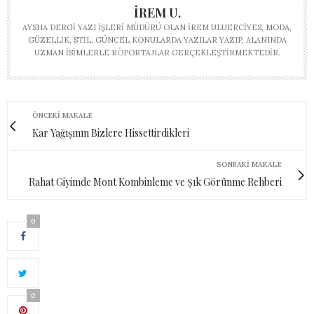
İREM U.
AYSHA DERGI YAZI İŞLERI MÜDÜRÜ OLAN İREM ULUERCIYES, MODA,
GÜZELLIK, STIL, GÜNCEL KONULARDA YAZILAR YAZIP, ALANINDA
UZMAN ISIMLERLE RÖPORTAJLAR GERÇEKLEŞTIRMEKTEDIR.
ÖNCEKI MAKALE
Kar Yağışının Bizlere Hissettirdikleri
SONRAKI MAKALE
Rahat Giyimde Mont Kombinleme ve Şık Görünme Rehberi
0
0