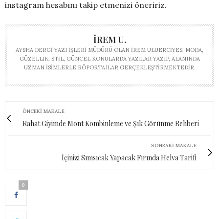
instagram hesabını takip etmenizi öneririz.
İREM U.
AYSHA DERGI YAZI İŞLERI MÜDÜRÜ OLAN İREM ULUERCIYES, MODA,
GÜZELLIK, STIL, GÜNCEL KONULARDA YAZILAR YAZIP, ALANINDA
UZMAN ISIMLERLE RÖPORTAJLAR GERÇEKLEŞTIRMEKTEDIR.
ÖNCEKI MAKALE
Rahat Giyimde Mont Kombinleme ve Şık Görünme Rehberi
SONRAKI MAKALE
İçinizi Sımsıcak Yapacak Fırında Helva Tarifi
0