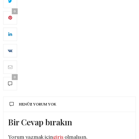
0
0
HENÜZ YORUM YOK
Bir Cevap bırakın
Yorum yazmak için
giriş
olmalısın.