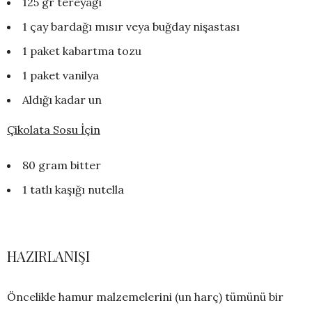
125 gr tereyağı
1 çay bardağı mısır veya buğday nişastası
1 paket kabartma tozu
1 paket vanilya
Aldığı kadar un
Çikolata Sosu İçin
80 gram bitter
1 tatlı kaşığı nutella
HAZIRLANIŞI
Öncelikle hamur malzemelerini (un harç) tümünü bir