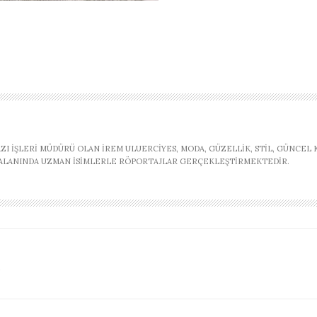
AZI İŞLERI MÜDÜRÜ OLAN İREM ULUERCIYES, MODA, GÜZELLIK, STIL, GÜNCEL
, ALANINDA UZMAN ISIMLERLE RÖPORTAJLAR GERÇEKLEŞTIRMEKTEDIR.
r