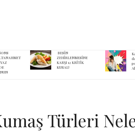
Karnaval’dan geçmişe
Ş
MESİNE
davet eden yeni
Pa
RİTİK
podcast serisi: Ayşegül
Pa
Aldinç ile O Zaman
umaş Türleri Nele