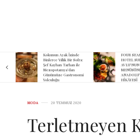
e
FOUR SEASONS
BESİN
fra:
HOTEL SULTANAHMET
ZEHİRLEN
le
AVLU’NUN YAZ
KARŞI 12 K
MENÜSÜNDE
KURAL!
omi
ANADOLU’NUN
HİKÂYESİ
MODA
20 TEMMUZ 2020
Terletmeyen K