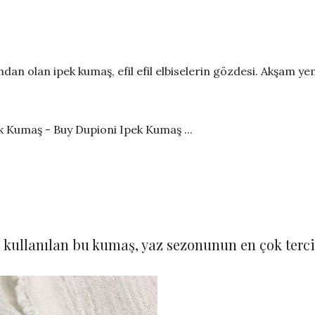
an olan ipek kumaş, efil efil elbiselerin gözdesi. Akşam y
e kullanılan bu kumaş, yaz sezonunun en çok terc