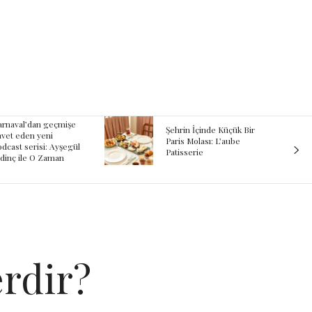
ehrin İçinde Küçük Bir
“Lezzetin Ardındaki
ris Molası: L’aube
Hikâye: Kadırgalı”
tisserie
rdir?