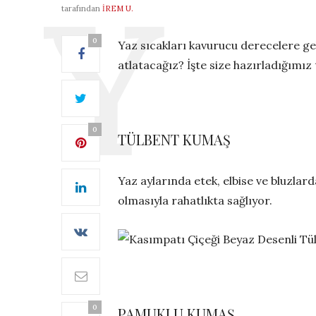
tarafından
İREM U.
0
Yaz sıcakları kavurucu derecelere ge
atlatacağız? İşte size hazırladığım
0
TÜLBENT KUMAŞ
Yaz aylarında etek, elbise ve bluzlar
olmasıyla rahatlıkta sağlıyor.
0
PAMUKLU KUMAŞ