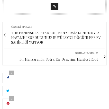
ÖNCEKI MAKALE
THE PENINSULA ISTANBUL, BENZERSİZ KONUMUYLA
HAYALİNİ KURDUĞUNUZ BÜYÜLEYİCİ DÜĞÜNLERE EV
SAHİPLİĞİ YAPIYOR
SONRAKI MAKALE
Bir Manzara, Bir Sofra, Bir Deneyim : Manifest Roof
0
0