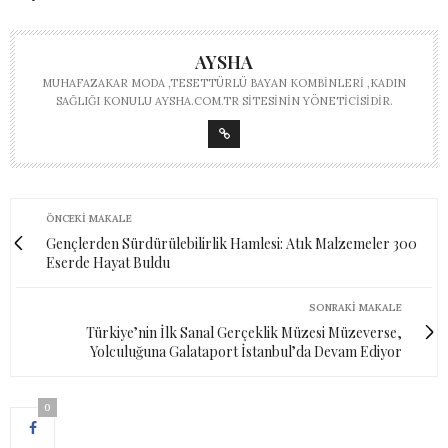
AYSHA
MUHAFAZAKAR MODA ,TESETTÜRLÜ BAYAN KOMBINLERI ,KADIN
SAĞLIĞI KONULU AYSHA.COM.TR SITESININ YÖNETICISIDIR.
ÖNCEKI MAKALE
Gençlerden Sürdürülebilirlik Hamlesi: Atık Malzemeler 300
Eserde Hayat Buldu
SONRAKI MAKALE
Türkiye’nin İlk Sanal Gerçeklik Müzesi Müzeverse,
Yolculuğuna Galataport İstanbul’da Devam Ediyor
0