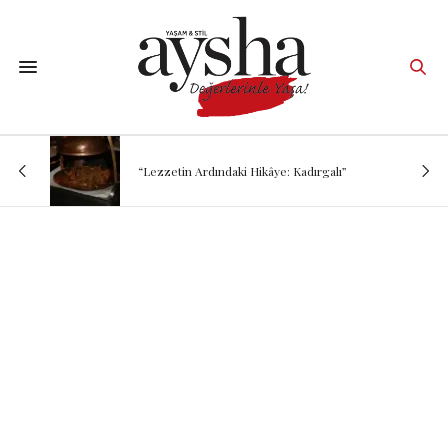
“Lezzetin Ardındaki Hikâye: Kadırgalı”