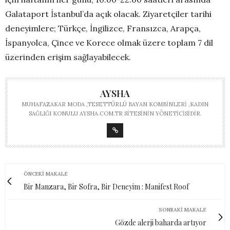
Galataport İstanbul’da açık olacak. Ziyaretçiler tarihi
deneyimlere; Türkçe, İngilizce, Fransızca, Arapça,
İspanyolca, Çince ve Korece olmak üzere toplam 7 dil
üzerinden erişim sağlayabilecek.
AYSHA
MUHAFAZAKAR MODA ,TESETTÜRLÜ BAYAN KOMBINLERI ,KADIN
SAĞLIĞI KONULU AYSHA.COM.TR SITESININ YÖNETICISIDIR.
ÖNCEKI MAKALE
Bir Manzara, Bir Sofra, Bir Deneyim : Manifest Roof
SONRAKI MAKALE
Gözde alerji baharda artıyor