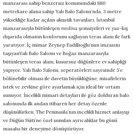
manzarası sahip benzersiz konumundaki 880
metrekare alana sahip Yalı Balo Salonu’nda, 3 metre
yüksekliğe kadar açılan akustik tavanları, İstanbul
manzarasıyla bütünleşen
medina
şemsiyeleri ve yaz-kış
dışarıda olmanın konforunu sağlayan teras alanı ile fark
yaratıyor. İç mimar Zeynep Fadıllıoğlu’nun imzasını
taşıyanYalı Balo Salonu ve Boğaz manzarasıyla
bütünleşen teras alanı, kusursuz düğünlere ev sahipliği
yapıyor. Yalı Balo Salonu, seperatörleri sayesinde 3’e
bölünebilir olması ile davetin büyüklüğüne, misafirlerin
istek ve zevkine göre ayarlamak için ideal bir ortam
sunuyor. İncelikli mimari detayları ile göz dolduran balo
salonunda ilk andan itibaren her detay özenle
düşünülürken, The Peninsula’nın incelikli hizmet anlayışı
ve Düğün Süiti’ne özel sunulan ayrıcalıklar bu günü
masalsı bir deneyime dönüştürüyor.