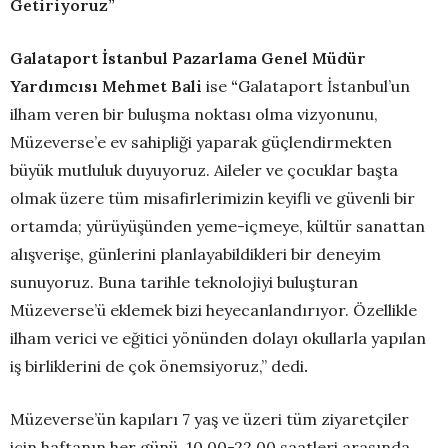
Getiriyoruz”
Galataport İstanbul Pazarlama Genel Müdür
Yardımcısı Mehmet Bali
ise
“
Galataport İstanbul’un
ilham veren bir buluşma noktası olma vizyonunu,
Müzeverse’e ev sahipliği yaparak güçlendirmekten
büyük mutluluk duyuyoruz. Aileler ve çocuklar başta
olmak üzere tüm misafirlerimizin keyifli ve güvenli bir
ortamda; yürüyüşünden yeme-içmeye, kültür sanattan
alışverişe, günlerini planlayabildikleri bir deneyim
sunuyoruz. Buna tarihle teknolojiyi buluşturan
Müzeverse’ü eklemek bizi heyecanlandırıyor. Özellikle
ilham verici ve eğitici yönünden dolayı okullarla yapılan
iş birliklerini de çok önemsiyoruz,” dedi
.
Müzeverse’ün kapıları 7 yaş ve üzeri tüm ziyaretçiler
için haftanın her günü, 10.00-22.00 saatleri arasında