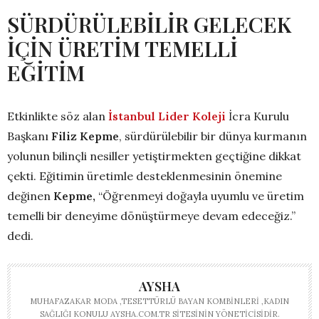
SÜRDÜRÜLEBİLİR GELECEK
İÇİN ÜRETİM TEMELLİ
EĞİTİM
Etkinlikte söz alan
İstanbul Lider Koleji
İcra Kurulu
Başkanı
Filiz Kepme
, sürdürülebilir bir dünya kurmanın
yolunun bilinçli nesiller yetiştirmekten geçtiğine dikkat
çekti. Eğitimin üretimle desteklenmesinin önemine
değinen
Kepme,
“Öğrenmeyi doğayla uyumlu ve üretim
temelli bir deneyime dönüştürmeye devam edeceğiz.”
dedi.
AYSHA
MUHAFAZAKAR MODA ,TESETTÜRLÜ BAYAN KOMBINLERI ,KADIN
SAĞLIĞI KONULU AYSHA.COM.TR SITESININ YÖNETICISIDIR.