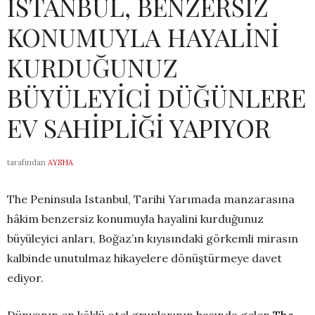
ISTANBUL, BENZERSİZ
KONUMUYLA HAYALİNİ
KURDUĞUNUZ
BÜYÜLEYİCİ DÜĞÜNLERE
EV SAHİPLİĞİ YAPIYOR
tarafından
AYSHA
The Peninsula Istanbul, Tarihi Yarımada manzarasına
hâkim benzersiz konumuyla hayalini kurduğunuz
büyüleyici anları, Boğaz’ın kıyısındaki görkemli mirasın
kalbinde unutulmaz hikayelere dönüştürmeye davet
ediyor.
Dünyanın en köklü otel gruplarının başında gelen
The