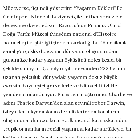
Müzeverse, üçüncü gösterimi “Yaşamın Kökleri” ile
Galataport İstanbul’da ziyaretçilerini benzersiz bir
deneyime davet ediyor. Excurio’nun Fransız Ulusal
Doğa Tarihi Müzesi (Muséum national d’Histoire
naturelle) ile işbirliği içinde hazırladığı bu 45 dakikalık
sanal gerçeklik deneyimi, dünyanın oluşumundan
günümüze kadar yaşamın öyküsünü nefes kesici bir
şekilde sunuyor. 3,5 milyar yıl öncesinden 2223 yılına
uzanan yolculuk, dünyadaki yaşamın dokuz büyük
evresini büyüleyici görsellerle ve bilimsel titizlikle
yeniden canlandırıyor. Paris’ten araştırmacı Charlie ve
adını Charles Darwin’den alan sevimli robot Darwin,
izleyicileri okyanusların derinliklerinden karaların
oluşumuna, dinozorların ve ilk memelilerin izlerinden
tropik ormanların renkli yaşamına kadar sürükleyici bir
keşfe çıkarıyor. Avustralya’dan Tanzanya’ya uzanan