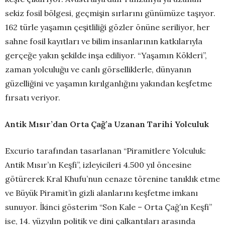
sekiz fosil bölgesi, geçmişin sırlarını günümüze taşıyor.
162 türle yaşamın çeşitliliği gözler önüne seriliyor, her
sahne fosil kayıtları ve bilim insanlarının katkılarıyla
gerçeğe yakın şekilde inşa ediliyor. “Yaşamın Kökleri”,
zaman yolculuğu ve canlı görselliklerle, dünyanın
güzelliğini ve yaşamın kırılganlığını yakından keşfetme
fırsatı veriyor.
Antik Mısır’dan Orta Çağ’a Uzanan Tarihi Yolculuk
Excurio tarafından tasarlanan “Piramitlere Yolculuk:
Antik Mısır’ın Keşfi”, izleyicileri 4.500 yıl öncesine
götürerek Kral Khufu’nun cenaze törenine tanıklık etme
ve Büyük Piramit’in gizli alanlarını keşfetme imkanı
sunuyor. İkinci gösterim “Son Kale – Orta Çağ’ın Keşfi”
ise, 14. yüzyılın politik ve dini çalkantıları arasında