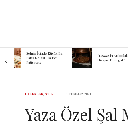
Kokunun A
 Bir
Binlerce Yıl
“Lezzetin Ardındaki
Şef Kayhan
Hikâye: Kadırgalı”
Mezopotam
Günümüze
Yolculuğu
HABERLER
,
STIL
19 TEMMUZ 2021
Yaza Özel Şal 