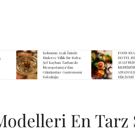
yak İzinde
FOUR SEASONS
B
lık Bir Sofra:
HOTEL SULTANAHMET
Z
 Tarhan ile
AVLU’NUN YAZ
K
ya’dan
MENÜSÜNDE
K
 Gastronomi
ANADOLU’NUN
HİKÂYESİ
Modelleri En Tarz