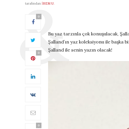
tarafından
İREM U.
0
Bu yaz tarzınla çok konuşulacak, Şalla
Şalland’ın yaz koleksiyonu ile başka bi
Şalland ile senin yazın olacak!
0
0