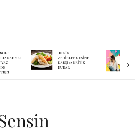
ESİN
Karnaval’dan geçmişe
EHİRLENMESİNE
davet eden yeni
ARŞI 12 KRİTİK
podcast serisi: Ayşegül
URAL!
Aldinç ile O Zaman
 Sensin