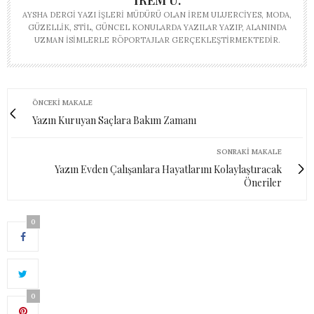
İREM U.
AYSHA DERGI YAZI İŞLERI MÜDÜRÜ OLAN İREM ULUERCIYES, MODA,
GÜZELLIK, STIL, GÜNCEL KONULARDA YAZILAR YAZIP, ALANINDA
UZMAN ISIMLERLE RÖPORTAJLAR GERÇEKLEŞTIRMEKTEDIR.
ÖNCEKI MAKALE
Yazın Kuruyan Saçlara Bakım Zamanı
SONRAKI MAKALE
Yazın Evden Çalışanlara Hayatlarını Kolaylaştıracak
Öneriler
0
0