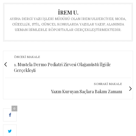
İREM U.
AYSHA DERGI YAZI İŞLERI MÜDÜRÜ OLAN İREM ULUERCIYES, MODA,
GÜZELLIK, STIL, GÜNCEL KONULARDA YAZILAR YAZIP, ALANINDA
UZMAN ISIMLERLE RÖPORTAJLAR GERÇEKLEŞTIRMEKTEDIR.
ÖNCEKI MAKALE
1. Mustela Dermo Pediatri Zirvesi Olağanüstü İlgi ile
Gerçekleşti
SONRAKI MAKALE
Yazın Kuruyan Saçlara Bakım Zamanı
0