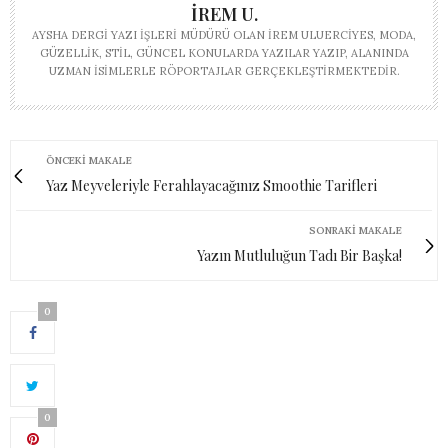
İREM U.
AYSHA DERGI YAZI İŞLERI MÜDÜRÜ OLAN İREM ULUERCIYES, MODA,
GÜZELLIK, STIL, GÜNCEL KONULARDA YAZILAR YAZIP, ALANINDA
UZMAN ISIMLERLE RÖPORTAJLAR GERÇEKLEŞTIRMEKTEDIR.
ÖNCEKI MAKALE
Yaz Meyveleriyle Ferahlayacağınız Smoothie Tarifleri
SONRAKI MAKALE
Yazın Mutluluğun Tadı Bir Başka!
0
0