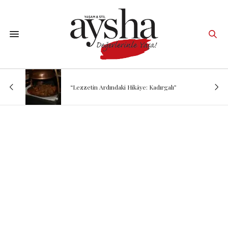
“Lezzetin Ardındaki Hikâye: Kadırgalı”