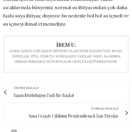
sıcaklarında bünyemiz normal su ihtiyacından çok daha
fazla suya ihtiyaç duyuyor bu nedenle bol bol su içmeli ve
su içmeyi ihmal etmemeliyiz.
İREM U.
AYSHA DERGI YAZI İŞLERI MÜDÜRÜ OLAN İREM ULUERCIYES, MODA,
GÜZELLIK, STIL, GÜNCEL KONULARDA YAZILAR YAZIP, ALANINDA
UZMAN ISIMLERLE RÖPORTAJLAR GERÇEKLEŞTIRMEKTEDIR.
ÖNCEKI MAKALE
Yazın Mutluluğun Tadı Bir Başka!
SONRAKI MAKALE
Yaza Geçişte Cildinizi Nemlendirmek İçin Tüyolar