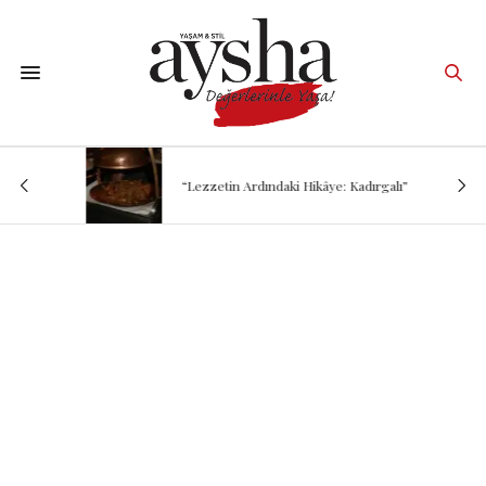
“Lezzetin Ardındaki Hikâye: Kadırgalı”