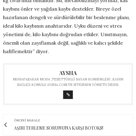
kg civarında olmalıdır. Bu, metabolizmayı yormaz, kas
kaybını önler ve yağdan kaybı destekler. Bireye özel
hazırlanan dengeli ve sürdürülebilir bir beslenme planı,
ideal kilo kaybının anahtarıdır. Uyku düzeni ve stres
yönetimi de, kilo kaybını doğrudan etkiler. Unutmayın,
önemli olan zayıflamak değil, sağlıklı ve kalıcı şekilde
hafiflemektir” diyor.
AYSHA
MUHAFAZAKAR MODA ,TESETTÜRLÜ BAYAN KOMBINLERI ,KADIN
SAĞLIĞI KONULU AYSHA.COM.TR SITESININ YÖNETICISIDIR.
ÖNCEKI MAKALE
AŞIRI TERLEME SORUNUNA KARŞI BOTOKS!