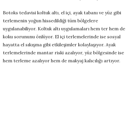
Botoks tedavisi koltuk altı, el içi, ayak tabanı ve yüz gibi
terlemenin yoğun hissedildiği tüm bölgelere
uygulanabiliyor. Koltuk altı uygulamaları hem ter hem de
koku sorununu önlüyor. El içi terlemelerinde ise sosyal
hayatta el sıkışma gibi etkileşimler kolaylaşıyor. Ayak
terlemelerinde mantar riski azalıyor, yüz bölgesinde ise
hem terleme azalıyor hem de makyaj kalıcılığı artıyor.
Menopozdaki gece terlemeleri için de uygun
Menopoz döneminde kadınların sıkça yaşadığı sıcak
basmaları ve gece terlemeleri, yaşam kalitesini ciddi
şekilde düşürebiliyor. Bu süreçte hormonal