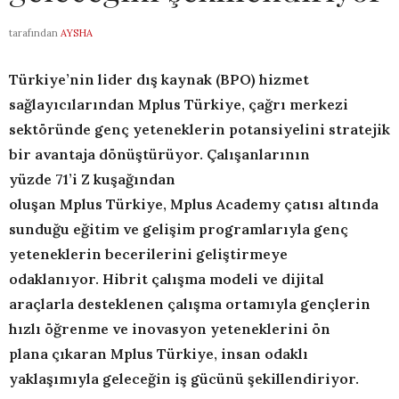
tarafından
AYSHA
Türkiye’nin lider dış kaynak (BPO) hizmet
sağlayıcılarından
Mplus
Türkiye, çağrı merkezi
sektöründe genç yeteneklerin potansiyelini
stratejik
bir avantaja dönüştürüyor.
Çalışanlarının
yüzde
71’i
Z kuşağın
dan
oluşan
Mplus
Türkiye,
Mplus
Academy çatısı altında
sunduğu eğitim
ve gelişim programlarıyla
g
enç
yeteneklerin
becerilerini
geliştirmeye
odaklanıyor
.
Hibrit çalışma modeli
ve dijital
araçlarla desteklenen çalışma ortamı
yla
gençlerin
hızlı öğrenme ve inovasyon yeteneklerini ön
plana
çıkaran
Mplus
Türkiye, insan odaklı
yaklaşımıyla geleceğin iş gücünü şekillendiriyor
.