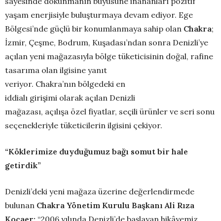
sayesinde dokunmanın büyüsüne inananları pozitif
yaşam enerjisiyle buluşturmaya devam ediyor. Ege
Bölgesi’nde güçlü bir konumlanmaya sahip olan
Chakra
;
İzmir, Çeşme, Bodrum, Kuşadası’ndan sonra Denizli’ye
açılan yeni mağazasıyla bölge tüketicisinin doğal, rafine
tasarıma olan ilgisine yanıt
veriyor. Chakra’nın bölgedeki en
iddialı girişimi olarak açılan Denizli
mağazası, açılışa özel fiyatlar, seçili ürünler ve seri sonu
seçenekleriyle tüketicilerin ilgisini çekiyor.
“
Köklerimize duyduğumuz bağı
somut bir hale
getirdik”
Denizli’deki yeni mağaza üzerine değerlendirmede
bulunan
Chakra Yönetim Kurulu Başkanı Ali Rıza
Kocaer;
“2006 yılında Denizli’de başlayan hikâyemiz,