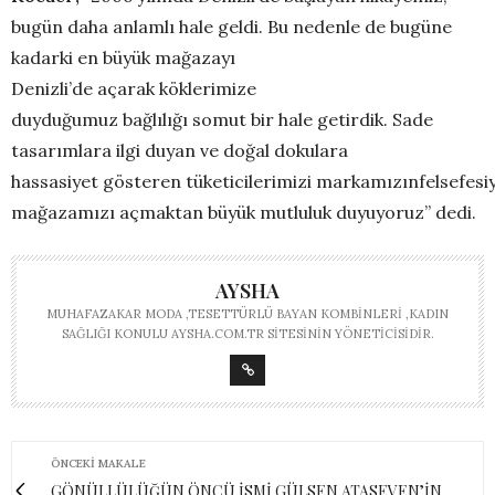
bugün daha anlamlı hale geldi. Bu nedenle de bugüne
kadarki en büyük mağazayı
Denizli’de açarak köklerimize
duyduğumuz bağlılığı somut bir hale getirdik. Sade
tasarımlara ilgi duyan ve doğal dokulara
hassasiyet gösteren tüketicilerimizi markamızınfelsefesi
mağazamızı açmaktan büyük mutluluk duyuyoruz” dedi.
AYSHA
MUHAFAZAKAR MODA ,TESETTÜRLÜ BAYAN KOMBINLERI ,KADIN
SAĞLIĞI KONULU AYSHA.COM.TR SITESININ YÖNETICISIDIR.
ÖNCEKI MAKALE
GÖNÜLLÜLÜĞÜN ÖNCÜ İSMİ GÜLSEN ATASEVEN’İN