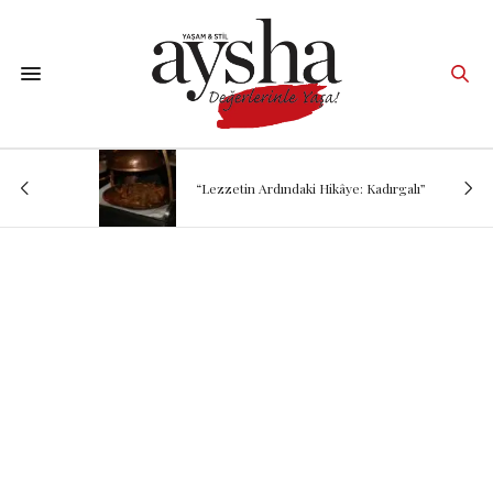
“Lezzetin Ardındaki Hikâye: Kadırgalı”