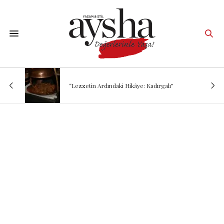
“Lezzetin Ardındaki Hikâye: Kadırgalı”