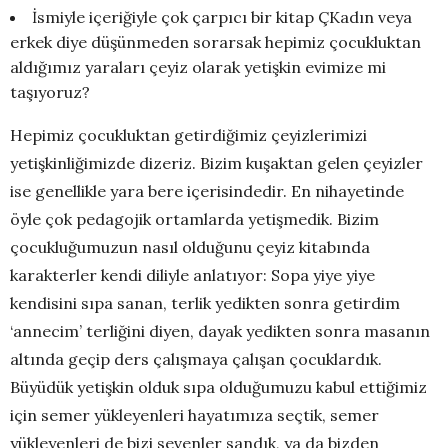
İsmiyle içeriğiyle çok çarpıcı bir kitap ÇKadın veya
erkek diye düşünmeden sorarsak hepimiz çocukluktan
aldığımız yaraları çeyiz olarak yetişkin evimize mi
taşıyoruz?
Hepimiz çocukluktan getirdiğimiz çeyizlerimizi
yetişkinliğimizde dizeriz. Bizim kuşaktan gelen çeyizler
ise genellikle yara bere içerisindedir. En nihayetinde
öyle çok pedagojik ortamlarda yetişmedik. Bizim
çocukluğumuzun nasıl olduğunu çeyiz kitabında
karakterler kendi diliyle anlatıyor: Sopa yiye yiye
kendisini sıpa sanan, terlik yedikten sonra getirdim
‘annecim’ terliğini diyen, dayak yedikten sonra masanın
altında geçip ders çalışmaya çalışan çocuklardık.
Büyüdük yetişkin olduk sıpa olduğumuzu kabul ettiğimiz
için semer yükleyenleri hayatımıza seçtik, semer
yükleyenleri de bizi sevenler sandık, ya da bizden