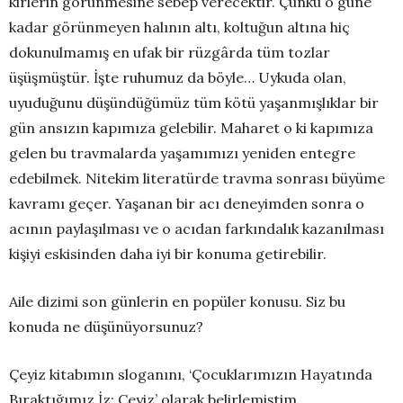
kirlerin görünmesine sebep verecektir. Çünkü o güne
kadar görünmeyen halının altı, koltuğun altına hiç
dokunulmamış en ufak bir rüzgârda tüm tozlar
üşüşmüştür. İşte ruhumuz da böyle… Uykuda olan,
uyuduğunu düşündüğümüz tüm kötü yaşanmışlıklar bir
gün ansızın kapımıza gelebilir. Maharet o ki kapımıza
gelen bu travmalarda yaşamımızı yeniden entegre
edebilmek. Nitekim literatürde travma sonrası büyüme
kavramı geçer. Yaşanan bir acı deneyimden sonra o
acının paylaşılması ve o acıdan farkındalık kazanılması
kişiyi eskisinden daha iyi bir konuma getirebilir.
Aile dizimi son günlerin en popüler konusu. Siz bu
konuda ne düşünüyorsunuz?
Çeyiz kitabımın sloganını, ‘Çocuklarımızın Hayatında
Bıraktığımız İz: Çeyiz’ olarak belirlemiştim.