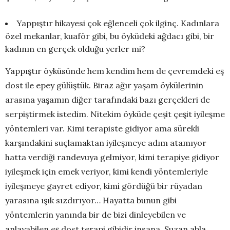
Yappıştır hikayesi çok eğlenceli çok ilginç. Kadınlara
özel mekanlar, kuaför gibi, bu öyküdeki ağdacı gibi, bir
kadının en gerçek olduğu yerler mi?
Yappıştır öyküsünde hem kendim hem de çevremdeki eş
dost ile epey gülüştük. Biraz ağır yaşam öykülerinin
arasına yaşamın diğer tarafındaki bazı gerçekleri de
serpiştirmek istedim. Nitekim öyküde çeşit çeşit iyileşme
yöntemleri var. Kimi terapiste gidiyor ama sürekli
karşındakini suçlamaktan iyileşmeye adım atamıyor
hatta verdiği randevuya gelmiyor, kimi terapiye gidiyor
iyileşmek için emek veriyor, kimi kendi yöntemleriyle
iyileşmeye gayret ediyor, kimi gördüğü bir rüyadan
yarasına ışık sızdırıyor… Hayatta bunun gibi
yöntemlerin yanında bir de bizi dinleyebilen ve
anlayabilen eş dost terapi gibidir insana. Suzan abla