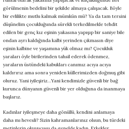
ruhsal olarak yakasına yapışacak ve küçüklüğünde hor
görülmenin bedelini bir şekilde almaya çalışacak. Böyle
bir evlilikte mutlu kalmak mümkün mü? Ya da tam tersini
düşünelim çocukluğunda sürekli terkedilmekle tehdit
edilen bir genç kız eşinin yakasına yapışıp bir saniye bile
ondan ayrı kaldığında kalbi yerinden çıkmasın diye
eşinin kalbine ve yaşamına yük olmaz mı? Çocukluk
yaraları öyle birilerinden tahsil ederek ödenmez,
yaraların üstündeki kabukları canımız acıya acıya
kaldırırız ama sonra yeniden küllerimizden doğmuş gibi
oluruz. Yani iyileşiriz…Yani kendimizle güvenli bir bağ
kurunca dünyanın güvenli bir yer olduğuna da inanmaya
başlarız.
Kadınlar iyileşmeye daha gönüllü, kendini anlamaya
daha mı hevesli? Sizin kahramanlarınız olsun, bu türdeki
metinlerin okuyucusu da genelde kadın. Erkekler