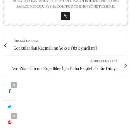
MUHAFAZAKAR MODA ,TESETTÜRLÜ BAYAN KOMBINLERI ,KADIN
SAĞLIĞI KONULU AYSHA.COM.TR SITESININ YÖNETICISIDIR.
ÖNCEKI MAKALE
Korkulardan Kaçmalı mı Yoksa Yüzleşmeli mi?
SONRAKI MAKALE
Avon’dan Görme Engelliler İçin Daha Erişilebilir Bir Dünya
0
0