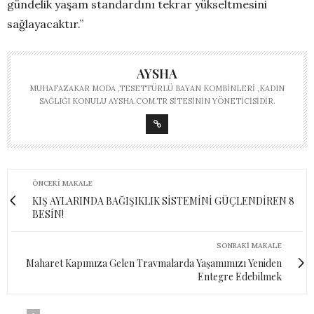
gündelik yaşam standardını tekrar yükseltmesini
sağlayacaktır.”
AYSHA
MUHAFAZAKAR MODA ,TESETTÜRLÜ BAYAN KOMBINLERI ,KADIN
SAĞLIĞI KONULU AYSHA.COM.TR SITESININ YÖNETICISIDIR.
ÖNCEKI MAKALE
KIŞ AYLARINDA BAĞIŞIKLIK SİSTEMİNİ GÜÇLENDİREN 8
BESİN!
SONRAKI MAKALE
Maharet Kapımıza Gelen Travmalarda Yaşamımızı Yeniden
Entegre Edebilmek