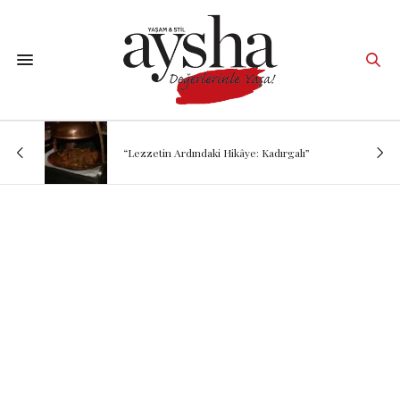
“Lezzetin Ardındaki Hikâye: Kadırgalı”