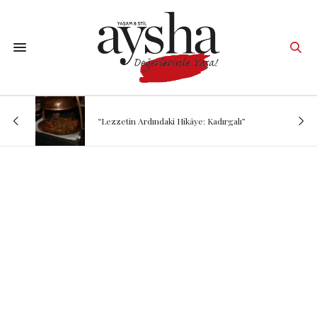
“Lezzetin Ardındaki Hikâye: Kadırgalı”