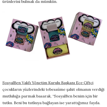
ürünlerini bulmak da mümkün.
SosyalBen Vakfı Yönetim Kurulu Başkanı Ece Çiftçi
çocukların yüzlerindeki tebessüme şahit olmanın verdiği
mutluluğa parmak basarak, “SosyalBen benim için bir
tutku. Beni bu tutkuya bağlayan ise yarattığımız fayda.