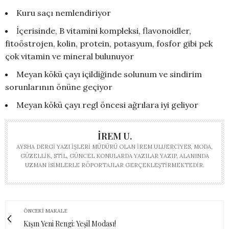
Kuru saçı nemlendiriyor
İçerisinde, B vitamini kompleksi, flavonoidler,
fitoöstrojen, kolin, protein, potasyum, fosfor gibi pek
çok vitamin ve mineral bulunuyor
Meyan kökü çayı içildiğinde solunum ve sindirim
sorunlarının önüne geçiyor
Meyan kökü çayı regl öncesi ağrılara iyi geliyor
İREM U.
AYSHA DERGI YAZI İŞLERI MÜDÜRÜ OLAN İREM ULUERCIYES, MODA,
GÜZELLIK, STIL, GÜNCEL KONULARDA YAZILAR YAZIP, ALANINDA
UZMAN ISIMLERLE RÖPORTAJLAR GERÇEKLEŞTIRMEKTEDIR.
ÖNCEKI MAKALE
Kışın Yeni Rengi: Yeşil Modası!