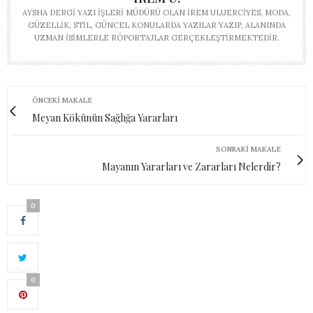
AYSHA DERGI YAZI İŞLERI MÜDÜRÜ OLAN İREM ULUERCIYES, MODA,
GÜZELLIK, STIL, GÜNCEL KONULARDA YAZILAR YAZIP, ALANINDA
UZMAN ISIMLERLE RÖPORTAJLAR GERÇEKLEŞTIRMEKTEDIR.
ÖNCEKI MAKALE
Meyan Kökünün Sağlığa Yararları
SONRAKI MAKALE
Mayanın Yararları ve Zararları Nelerdir?
0
0