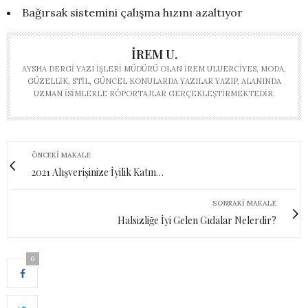
Bağırsak sistemini çalışma hızını azaltıyor
İREM U.
AYSHA DERGI YAZI İŞLERI MÜDÜRÜ OLAN İREM ULUERCIYES, MODA,
GÜZELLIK, STIL, GÜNCEL KONULARDA YAZILAR YAZIP, ALANINDA
UZMAN ISIMLERLE RÖPORTAJLAR GERÇEKLEŞTIRMEKTEDIR.
ÖNCEKI MAKALE
2021 Alışverişinize İyilik Katın…
SONRAKI MAKALE
Halsizliğe İyi Gelen Gıdalar Nelerdir?
0