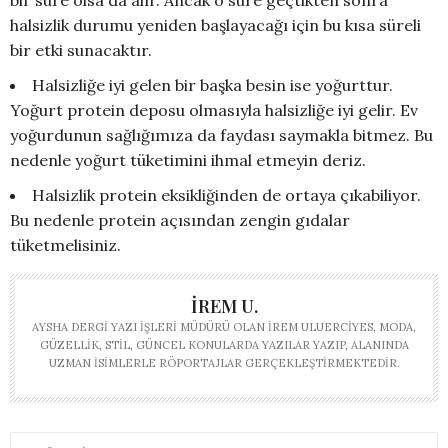
halsizlik durumu yeniden başlayacağı için bu kısa süreli
bir etki sunacaktır.
Halsizliğe iyi gelen bir başka besin ise yoğurttur.
Yoğurt protein deposu olmasıyla halsizliğe iyi gelir. Ev
yoğurdunun sağlığımıza da faydası saymakla bitmez. Bu
nedenle yoğurt tüketimini ihmal etmeyin deriz.
Halsizlik protein eksikliğinden de ortaya çıkabiliyor.
Bu nedenle protein açısından zengin gıdalar
tüketmelisiniz.
İREM U.
AYSHA DERGI YAZI İŞLERI MÜDÜRÜ OLAN İREM ULUERCIYES, MODA,
GÜZELLIK, STIL, GÜNCEL KONULARDA YAZILAR YAZIP, ALANINDA
UZMAN ISIMLERLE RÖPORTAJLAR GERÇEKLEŞTIRMEKTEDIR.