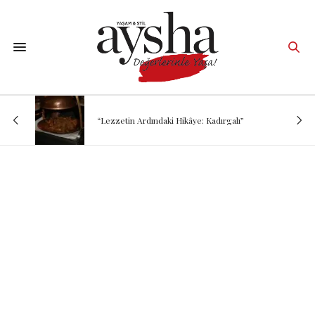
“Lezzetin Ardındaki Hikâye: Kadırgalı”