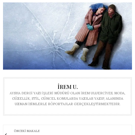
İREM U.
AYSHA DERGI YAZI İŞLERI MÜDÜRÜ OLAN İREM ULUERCIYES, MODA,
GÜZELLIK, STIL, GÜNCEL KONULARDA YAZILAR YAZIP, ALANINDA
UZMAN ISIMLERLE RÖPORTAJLAR GERÇEKLEŞTIRMEKTEDIR.
ÖNCEKI MAKALE