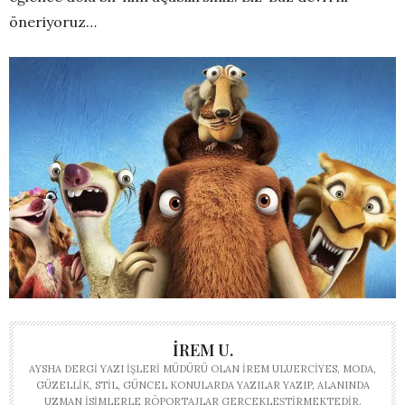
öneriyoruz…
İREM U.
AYSHA DERGI YAZI İŞLERI MÜDÜRÜ OLAN İREM ULUERCIYES, MODA,
GÜZELLIK, STIL, GÜNCEL KONULARDA YAZILAR YAZIP, ALANINDA
UZMAN ISIMLERLE RÖPORTAJLAR GERÇEKLEŞTIRMEKTEDIR.