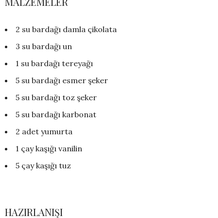
MALZEMELER
2 su bardağı damla çikolata
3 su bardağı un
1 su bardağı tereyağı
5 su bardağı esmer şeker
5 su bardağı toz şeker
5 su bardağı karbonat
2 adet yumurta
1 çay kaşığı vanilin
5 çay kaşığı tuz
HAZIRLANIŞI