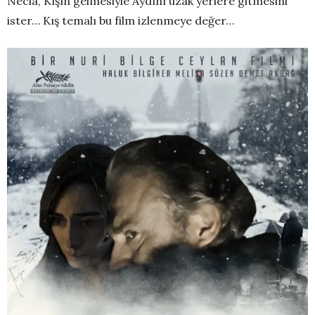
Necla, Kışın gelmesiyle Aydını uzak yerlere gitmesini
ister… Kış temalı bu film izlenmeye değer…