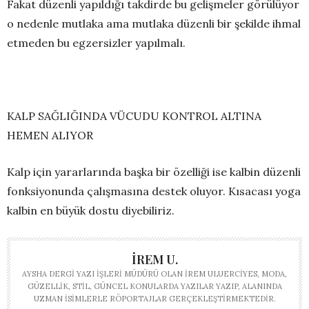
Fakat düzenli yapıldığı takdirde bu gelişmeler görülüyor
o nedenle mutlaka ama mutlaka düzenli bir şekilde ihmal
etmeden bu egzersizler yapılmalı.
KALP SAĞLIĞINDA VÜCUDU KONTROL ALTINA
HEMEN ALIYOR
Kalp için yararlarında başka bir özelliği ise kalbin düzenli
fonksiyonunda çalışmasına destek oluyor. Kısacası yoga
kalbin en büyük dostu diyebiliriz.
İREM U.
AYSHA DERGI YAZI İŞLERI MÜDÜRÜ OLAN İREM ULUERCIYES, MODA,
GÜZELLIK, STIL, GÜNCEL KONULARDA YAZILAR YAZIP, ALANINDA
UZMAN ISIMLERLE RÖPORTAJLAR GERÇEKLEŞTIRMEKTEDIR.