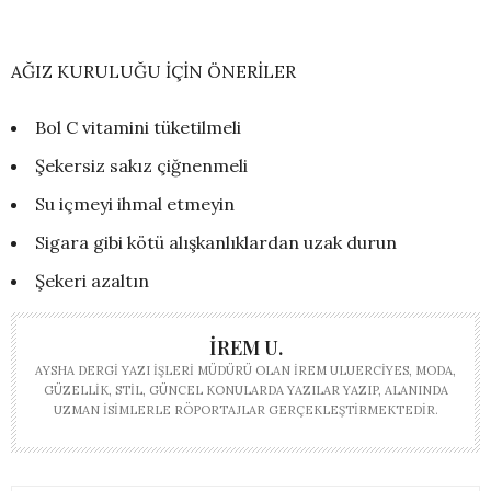
AĞIZ KURULUĞU İÇİN ÖNERİLER
Bol C vitamini tüketilmeli
Şekersiz sakız çiğnenmeli
Su içmeyi ihmal etmeyin
Sigara gibi kötü alışkanlıklardan uzak durun
Şekeri azaltın
İREM U.
AYSHA DERGI YAZI İŞLERI MÜDÜRÜ OLAN İREM ULUERCIYES, MODA,
GÜZELLIK, STIL, GÜNCEL KONULARDA YAZILAR YAZIP, ALANINDA
UZMAN ISIMLERLE RÖPORTAJLAR GERÇEKLEŞTIRMEKTEDIR.