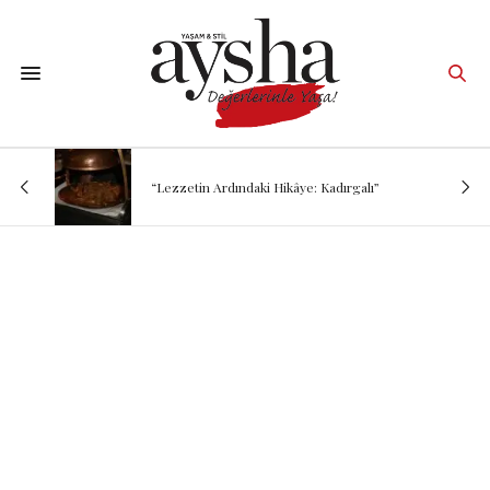
“Lezzetin Ardındaki Hikâye: Kadırgalı”