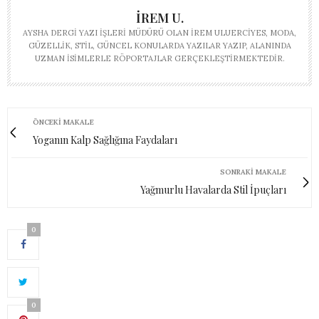
İREM U.
AYSHA DERGI YAZI İŞLERI MÜDÜRÜ OLAN İREM ULUERCIYES, MODA,
GÜZELLIK, STIL, GÜNCEL KONULARDA YAZILAR YAZIP, ALANINDA
UZMAN ISIMLERLE RÖPORTAJLAR GERÇEKLEŞTIRMEKTEDIR.
ÖNCEKI MAKALE
Yoganın Kalp Sağlığına Faydaları
SONRAKI MAKALE
Yağmurlu Havalarda Stil İpuçları
0
0