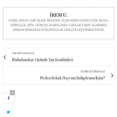
İREM U.
AYSHA DERGI YAZI İŞLERI MÜDÜRÜ OLAN İREM ULUERCIYES, MODA,
GÜZELLIK, STIL, GÜNCEL KONULARDA YAZILAR YAZIP, ALANINDA
UZMAN ISIMLERLE RÖPORTAJLAR GERÇEKLEŞTIRMEKTEDIR.
ÖNCEKI MAKALE
Muhafazakar Giyimde Yaz Kombinleri
SONRAKI MAKALE
Neden Sokak Hayvanı Sahiplenmeliyim?
0