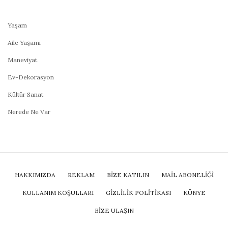
Yaşam
Aile Yaşamı
Maneviyat
Ev-Dekorasyon
Kültür Sanat
Nerede Ne Var
HAKKIMIZDA
REKLAM
BİZE KATILIN
MAIL ABONELIĞI
KULLANIM KOŞULLARI
GIZLILIK POLITIKASI
KÜNYE
BIZE ULAŞIN