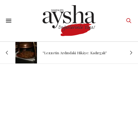
“Lezzetin Ardındaki Hikâye: Kadırgalı”